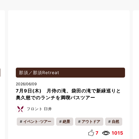
RESERVE箱根明神平 In nol hakone myojindai
2025/01/21
サーマルプール
チーフ 小澤 梓珠貴
館内情報
会員様の過ごし方
14
4556
5