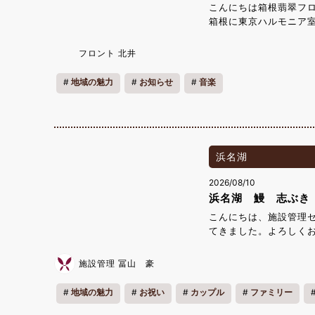
こんにちは箱根翡翠フ
箱根に東京ハルモニア
ラが奏でる演奏をぜひ
11月22日(日)開演15:
フロント 北井
ez.com/hp/thc
地域の魅力
お知らせ
音楽
浜名湖
2026/08/10
浜名湖 鰻 志ぶき
こんにちは、施設管理
てきました。よろしくお
鰻を食べてみたく白焼
焼・白焼きが入ったも
施設管理 冨山 豪
どうせ食べるならとい
地域の魅力
お祝い
カップル
ファミリー
8,750を食べました