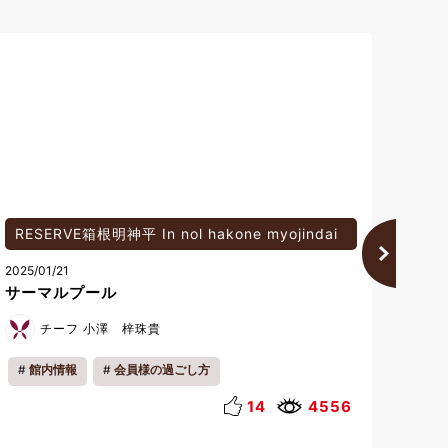
鬼怒川
蓼
2026/07/30
2026/
売店イベントのお知らせ
<近
物館
フロントスタッフ 中山
イベント･ツアー
館内情報
会員様の過ごし方
お知らせ
キッズ
ファミリー
夏休み
1
178