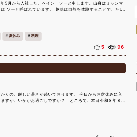
25年5月から入社した、ヘイン ソーと申します。出身はミャンマ
は ソーと呼ばれています。 趣味は自然を体験することで、たま
読んだりします。国を寂しく思うこともあり、ミャンマーの歌をよ
ャンマー人ですが、日本の食べ物も好きで特に麺や蕎麦が好きで
は全然食べられません。 今は、主にコースレストランやバイキン
ています。 仕事を始めてから1年経ちましたので、だいたい慣れ
夏休み
料理
からない事も多いので働きながら覚えています。 皆様に最高のサ
頑張っています。これからもどうぞよろしくお願いいたします。
5
96
ですが、皆様にレストランZIGZAG 朝食バイキングの「のっけ
ミャンマーのお料理「バラチャウン」をおすすめしたいと思いま
ーリックチップなどを使った、ミャンマーではとても人気のお料理
朝食で出ているものより塩味と辛味が強いですが、こちらでは日本
て作っております。 ぜひご飯に味見してみてください！
ばかりの、厳しい暑さが続いております。 今日からお盆休みに入
いますが、いかがお過ごしですか？ ところで、本日令和８年８月
ト日です！ 皆さんお気づきでしたか？！ 一般社団法人 日本記念
、一年で１番記念日が多い日は 8月8日だそうです！（約74件）続
日（約69件）、3位が 11月11日（約68件）となっています。 ８月
は、世界猫の日 · まるはちの日 · 親孝行の日 · そろばんの日 ·
· ぎふ山の日・やまなし山の日 · ひげの日など語呂合わせや形にち