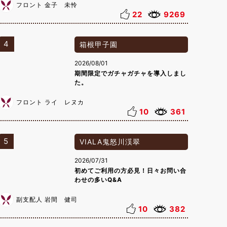
フロント 金子 未怜
22
9269
4
箱根甲子園
2026/08/01
期間限定でガチャガチャを導入しまし
た。
フロント ライ レヌカ
10
361
5
VIALA鬼怒川渓翠
2026/07/31
初めてご利用の方必見！日々お問い合
わせの多いQ&A
副支配人 岩間 健司
10
382