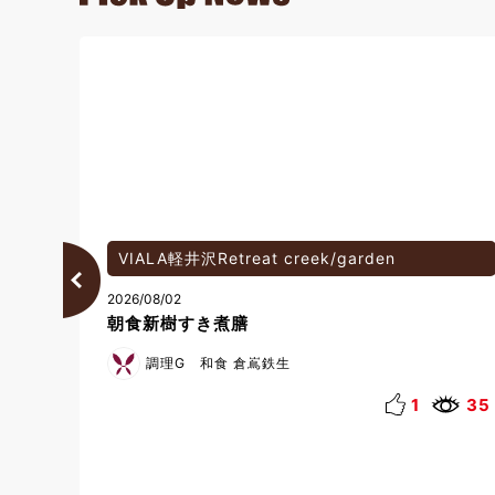
那須／那須Retreat
2026/06/09
7月9日(木) 月侍の滝、袋田の滝で新緑巡りと
奥久慈でのランチを満喫バスツアー
フロント 臼井
35
イベント･ツアー
絶景
アウトドア
自然
地域の魅力
ピクニック
7
101