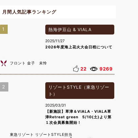
月間人気記事ランキング
1
熱海伊豆山 & VIALA
2025/11/27
2026年度海上花火大会日程について
フロント 金子 未怜
22
9269
2
リゾートSTYLE（東急リゾー
ト）
2025/03/31
【新施設】草津＆VIALA・VIALA草
津Retreat green 5/10(土)より第
１次会員募集開始！
東急リゾート リゾートSTYLE担当