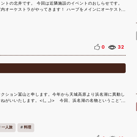
ロントの北井です。 今回は近隣施設のイベントのおしらせです。
室内オーケストラがやってきます！ ハープをメインにオーケスト
！当館にご来館いただいた際に足を運んでみてはいかがでしょう。
00~ 東京ハルモニア室内オーケストラ http://www4.hp-
o 皆様のお帰りをお待ちしております。
0
32
セクション冨山と申します。今年から天城高原より浜名湖に異動し
ねがいいたします。<(_ _)> 今回、浜名湖の名物ということで
きという物を食べたことがなかったので調べたところ志ぶきに蒲
のがあるということで行ってきまし
た。
うことで、単品（うざく・肝焼き・う巻き）も入った殿様御膳＠
一人旅
料理
。（昼ごはんには豪華過ぎるので夕飯用に予約をしました。朝から映