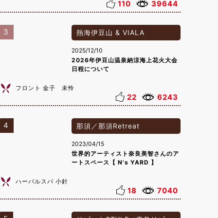
110
39644
3
熱海伊豆山 & VIALA
2025/12/10
2026年伊豆山温泉納涼海上花火大会
日程について
フロント 金子 未怜
22
6243
4
那須／那須Retreat
2023/04/15
世界的アーティスト奈良美智さんのア
ートスペース【 N's YARD 】
ハーバルスパ 小針
18
7040