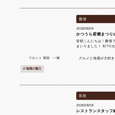
画を観に行って時間を
しま
ちらのお店では白焼き
塩か山葵醤油で自分的
勝浦
か伺ってから注文する
通りですが
2026/08/09
味しくかっ
かつうら若潮まつり
寄ってみてください。 
皆様こんにちは！勝浦
です。蒲焼・白焼
まいりました！ 8/11
き
会場にて海辺での花火が
二色丼 ＠3,800【
時30分終了を予定して
き】 普通のう
フロント 岡田 一輝
グルメと地酒が大好き
ます。 また同時開催と
もござい
会場では興津湾灯籠流し
地域の魅力
りますのでご宿泊の際
ページからご参照くだ
て - 勝浦市公式ホー
斑尾
2026/08/08
レストランスタッフ