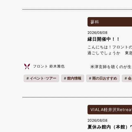
なんだ多くのユニークな
によって制定された記
（8）」の語呂合わせに
康効果を見直す日とさ
蓼科
でない方も、どうぞ楽
2026/08/08
縁日開催中！！
こんにちは！フロント
過ごしでしょうか 東
す！ 8月8日~8月16日 
フロント 鈴木雅也
米津玄師を聴くのが生
イベント･ツアー
館内情報
雨の日おすすめ
会
ファミリー
夏休み
VIALA軽井沢Retreat
2026/08/08
夏休み館内（本館）