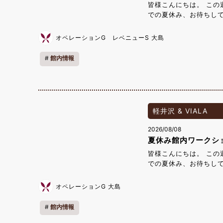
皆様こんにちは。 この
での夏休み、お待ちし
す。 ～8/9（日）ディ
8/14（金）～18（火
オペレーションG レベニューS 大島
8/24（月）～25（火
また8/20（木）～2
館内情報
バランス翼竜」づくり 
く学び、 そのナラ枯れ
れに関する資料もお渡し
内でも楽しくお過ごし
軽井沢 & VIALA
2026/08/08
夏休み館内ワークシ
皆様こんにちは。 この
での夏休み、お待ちし
す。 ～8/9（日）ディ
8/14（金）～18（火
オペレーションG 大島
8/24（月）～25（火
また8/20（木）～2
館内情報
バランス翼竜」づくり 
く学び、 そのナラ枯れ