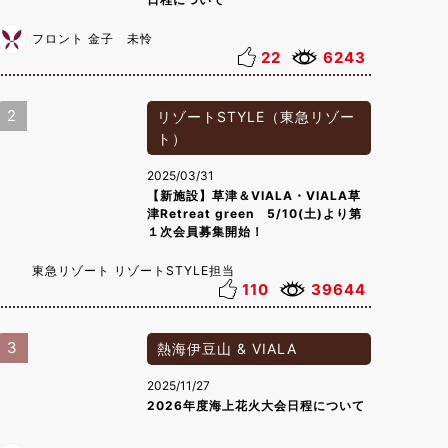
フロント 金子 未怜
22
6243
2
リゾートSTYLE（東急リゾー
ト）
2025/03/31
【新施設】草津＆VIALA・VIALA草
津Retreat green 5/10(土)より第
１次会員募集開始！
東急リゾート リゾートSTYLE担当
110
39644
3
熱海伊豆山 & VIALA
2025/11/27
2026年度海上花火大会日程について