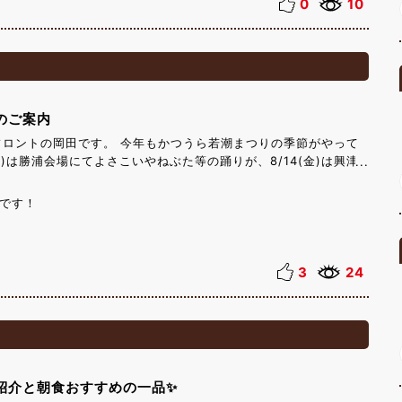
つくりましたが思ったより早く着いて駐車場で1時間ほど寝て過ご
0
10
した。） こ
を生姜醤油でお召し上がりくださいとのことでしたが事前に伝えて
には食べたかったです。よかったら注文の前に別の調味料ができる
といいかもしれません。（自分はどうしてしなかったと言えばその
笑。） 食事自体は、とても美
たので大変満足です。 よければ
のご案内
・特うな重＠6,400【単品をいらないときはこちらがおすすめ
フロントの岡田です。 今年もかつうら若潮まつりの季節がやって
(火)は勝浦会場にてよさこいやねぶた等の踊りが、8/14(金)は興津
】 ・
メインイベントとなっております。 8/11日は15時より開始し20
単品をいらず少量でよければ小丼に蒲焼と白焼
おります。 8/14日の花火は19時より打ち上げ開始を予定しており
な重（蒲焼）、白焼き丼、おひつまぶしなど
です！
して11日の勝浦会場では夜市や遠見岬神社の夏詣を、14日の興津
ます。
や宝探しを開催いたします。 今回でちょうど第50回の開催とな
は足をお運びください。 詳細は下記のリンクより勝浦市のホーム
さいませ！ 第50回かつうら若潮まつり「納涼祭」の開催につい
3
24
ムページ（観光商工課）
紹介と朝食おすすめの一品✨