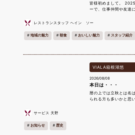
皆様初めまして。 20
ーで、仕事仲間や友達に
にゲームをしたり本を
く聴いています。 ミ
レストランスタッフ ヘイン ソー
す。でも、生魚や生肉
グの会場でサービスをし
地域の魅力
朝食
おいしい魅力
スタッフ紹介
てきましたが、まだ分
ービスをできるように
そして、自己紹介は以上
丼コーナー」にある、
す。 特に桜海老やガ
VIALA箱根湖悠
です。ミャンマーでは
のお客様の口に合わせ
2026/08/08
本日は・・・
暦の上では立秋とは名
られる方も多いかと思
８日・・・トリプルエイ
日協会 の認定によると
サービス 天野
いて、2位が 10月10
８日の代表的なものとして
お知らせ
歴史
かわらの日・屋根の日 