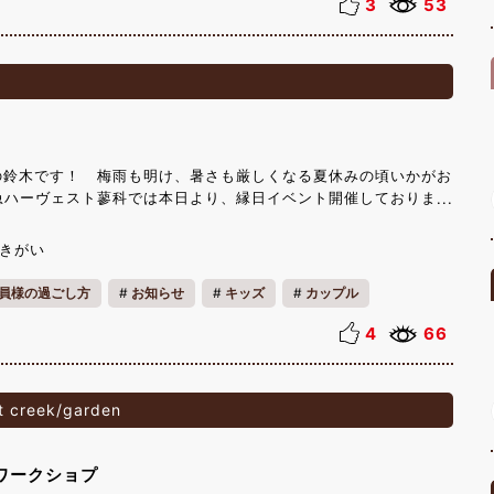
記念日が存在します。 中でも1994年に「笑いの日を作る会」
3
53
念日として８月８日は「笑いの日」で、笑い声の「ハ（8）ッハ
なっています。 毎日の生活を明るく楽しくし、笑いのもたらす健
れています。 お盆休みをハーヴェストクラブで過ごす方も、そう
しく満喫ください。
の鈴木です！ 梅雨も明け、暑さも厳しくなる夏休みの頃いかがお
急ハーヴェスト蓼科では本日より、縁日イベント開催しておりま
10:00~15:00 蓼科本館ロビー 各種目1回300円
きがい
員様の過ごし方
お知らせ
キッズ
カップル
4
66
 creek/garden
ワークショプ