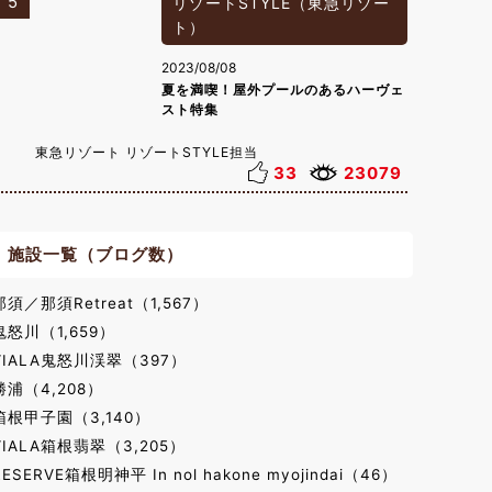
5
リゾートSTYLE（東急リゾー
ト）
2023/08/08
夏を満喫！屋外プールのあるハーヴェ
スト特集
東急リゾート リゾートSTYLE担当
33
23079
施設一覧（ブログ数）
那須／那須Retreat（1,567）
鬼怒川（1,659）
VIALA鬼怒川渓翠（397）
勝浦（4,208）
箱根甲子園（3,140）
VIALA箱根翡翠（3,205）
RESERVE箱根明神平 In nol hakone myojindai（46）