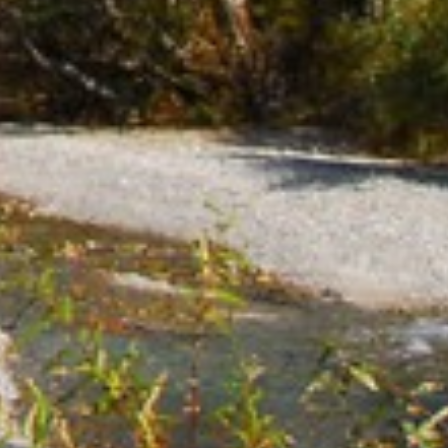
デジタルブック
熱海伊豆山
天城高原
体験＆イベントガイド
伊東
イベント・ツアー
体験｜エクスペリエンス
浜名湖
スタッフブログ｜ただいま日和
甲信エリア
SAVE HARVEST PROJECT
山中湖マウント富士
斑尾
宿泊情報
旧軽井沢 / 旧軽井沢アネックス
最新のお知らせ
軽井沢
施設情報
空室状況のご確認はこちら
蓼科
宿泊プラン一覧
蓼科アネックス
レストランメニュー