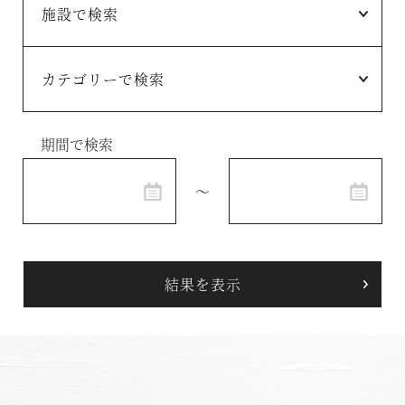
よくあるお問い合わせ
VIALA annex軽井沢
東急ハーヴェストクラブガイドブック
VIALA軽井沢Retreat creek/garden
（デジタルパンフレット）
VIALA annex京都鷹峯
ハンドブック
VIALA annex有馬六彩
期間で検索
～
RESERVEシリーズ
RESERVE箱根明神平 In nol hakone myojindai
RESERVE飛騨高山 In 東急ステイ飛騨高山 結の湯
宿泊予約
RESERVE京都東山
In THE HOTEL HIGASHIYAMA
準相互利用施設