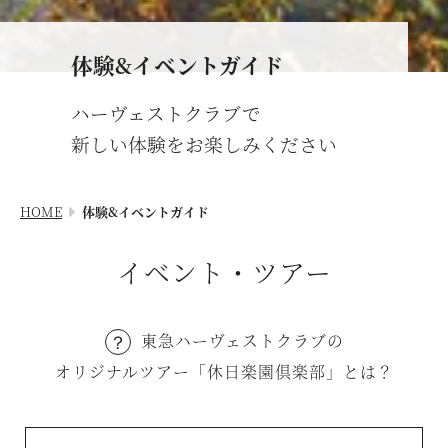
オンライン予約はこちら
蓼科リゾート
VIALAシリーズ
※ご利用には「 My Harvest 」へのログインが必要です
体験&イベントガイド
RESERVEシリーズ
関西エリア
ハーヴェストクラブで
東急ハーヴェストクラブについて
南紀田辺
お電話でのご予約はこちら
新しい体験をお楽しみください
京都鷹峯
ご予約方法
HOME
体験&イベントガイド
有馬六彩
東急ハーヴェストクラブとは
法人予約（代行）はこちら
利用料金
イベント・ツアー
VIALAシリーズ
宿泊制限 / 特定期間
VIALA鬼怒川渓翠
ハーヴェストポイント
東急ハーヴェストクラブの
VIALA箱根翡翠
ご友人のご紹介
オリジナルツアー「休日楽園倶楽部」とは？
宿泊ギフト券｜HARVEST GIFT TICKET
VIALA箱根湖悠
法人会員ご担当者様へ
VIALA annex熱海伊豆山