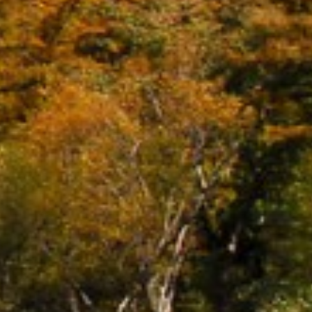
東北・北関東エリア
那須
那須Retreat
鬼怒川
HOME
関東エリア
「旅」のご提案
勝浦
特集｜Harvest Times
箱根甲子園
「特集」
東海エリア
「至福の逸品」