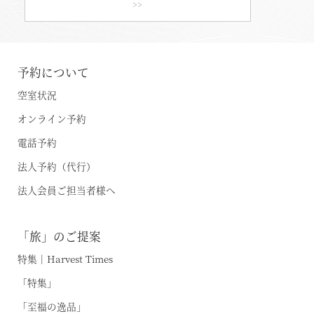
体験＆イベントガイド
>>
伊東
イベント・ツアー
体験｜エクスペリエンス
浜名湖
予約について
スタッフブログ｜ただいま日和
空室状況
甲信エリア
SAVE HARVEST PROJECT
オンライン予約
山中湖マウント富士
電話予約
斑尾
宿泊情報
法人予約（代行）
旧軽井沢 / 旧軽井沢アネックス
法人会員ご担当者様へ
最新のお知らせ
軽井沢
施設情報
空室状況のご確認はこちら
「旅」のご提案
蓼科
宿泊プラン一覧
特集｜Harvest Times
蓼科アネックス
レストランメニュー
「特集」
オンライン予約はこちら
蓼科リゾート
VIALAシリーズ
「至福の逸品」
※ご利用には「 My Harvest 」へのログインが必要です