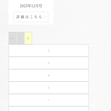
2025年12月号
東北・北関東エリア
詳細はこちら
那須
那須Retreat
<<
<
1
鬼怒川
HOME
2
関東エリア
「旅」のご提案
3
勝浦
特集｜Harvest Times
箱根甲子園
4
「特集」
5
東海エリア
「至福の逸品」
デジタルブック
熱海伊豆山
>
天城高原