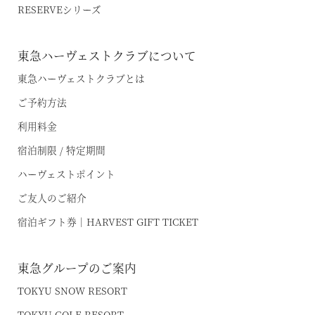
東急ハーヴェストクラブガイドブック
RESERVEシリーズ
VIALA軽井沢Retreat creek/garden
（デジタルパンフレット）
VIALA annex京都鷹峯
ハンドブック
東急ハーヴェストクラブについて
VIALA annex有馬六彩
東急ハーヴェストクラブとは
ご予約方法
RESERVEシリーズ
利用料金
RESERVE箱根明神平 In nol hakone myojindai
宿泊制限 / 特定期間
RESERVE飛騨高山 In 東急ステイ飛騨高山 結の湯
ハーヴェストポイント
宿泊予約
ご友人のご紹介
RESERVE京都東山
In THE HOTEL HIGASHIYAMA
宿泊ギフト券｜HARVEST GIFT TICKET
準相互利用施設
東急グループのご案内
都リゾート 志摩ベイサイドテラス
TOKYU SNOW RESORT
TOKYU GOLF RESORT