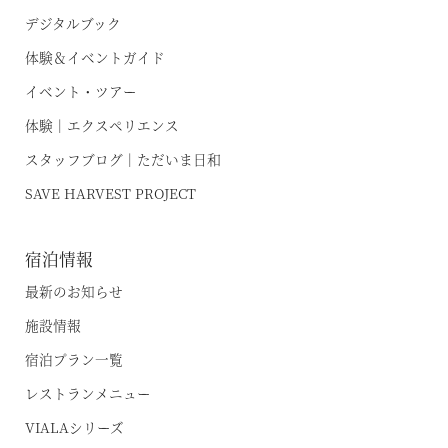
RESERVEシリーズ
デジタルブック
関西エリア
体験＆イベントガイド
東急ハーヴェストクラブについて
南紀田辺
お電話でのご予約はこちら
イベント・ツアー
京都鷹峯
体験｜エクスペリエンス
ご予約方法
スタッフブログ｜ただいま日和
有馬六彩
東急ハーヴェストクラブとは
法人予約（代行）はこちら
SAVE HARVEST PROJECT
利用料金
VIALAシリーズ
宿泊制限 / 特定期間
宿泊情報
VIALA鬼怒川渓翠
ハーヴェストポイント
最新のお知らせ
VIALA箱根翡翠
ご友人のご紹介
施設情報
宿泊ギフト券｜HARVEST GIFT TICKET
VIALA箱根湖悠
宿泊プラン一覧
法人会員ご担当者様へ
VIALA annex熱海伊豆山
レストランメニュー
よくあるお問い合わせ
VIALA annex軽井沢
VIALAシリーズ