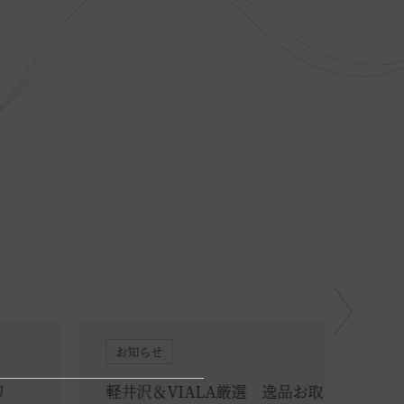
お知らせ
お知
軽井沢＆VIALA厳選 逸品お取り寄せの
タク