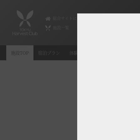
VIALA軽井沢Retreat creek/garden
総合サイトに戻る
VIALA Karuizawa Retreat creek/garden
施設一覧
VIALA軽井沢Retreat creek
0267-31-5389
施設TOP
宿泊プラン
体験 & イベントガイド
お食事
VIALA軽井沢Retreat garden
0267-31-5381
長野県北佐久郡軽井沢町長倉238-1
TOP
宿泊プラン
体験 & イベントガイド