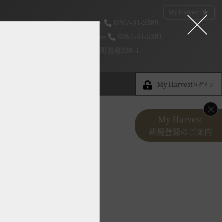
My Harvest
0267-31-5389
VIALA軽井沢Retreat creek
0267-31-5381
VIALA軽井沢Retreat garden
長野県北佐久郡軽井沢町長倉238-1
My Harvest
知らせ
ただいま日和
My Harvest
ログイン
×
My Harvest
新規登録のご案内