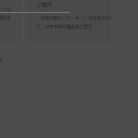
ご案内
軽井
「信州太郎ポーク」や「いろは堂のおやき」な
202
ど、おすすめの逸品をご紹介
シー配
になり
内