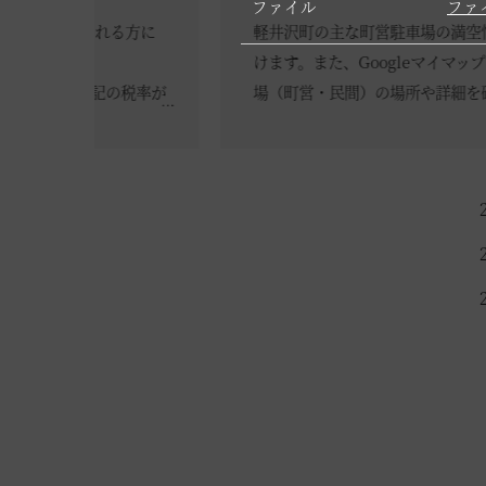
ファイル
ファ
る方に
軽井沢町の主な町営駐車場の満空情報がご確認頂
けます。また、Googleマイマップで町内の駐車
の税率が
場（町営・民間）の場所や詳細を確認出来ます。