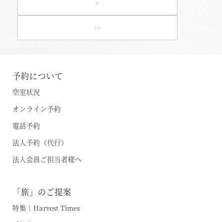
デジタルブック
熱海伊豆山
>
天城高原
体験＆イベントガイド
>>
伊東
イベント・ツアー
体験｜エクスペリエンス
浜名湖
予約について
スタッフブログ｜ただいま日和
空室状況
甲信エリア
SAVE HARVEST PROJECT
オンライン予約
山中湖マウント富士
電話予約
斑尾
宿泊情報
法人予約（代行）
旧軽井沢 / 旧軽井沢アネックス
法人会員ご担当者様へ
最新のお知らせ
軽井沢
施設情報
空室状況のご確認はこちら
「旅」のご提案
蓼科
宿泊プラン一覧
特集｜Harvest Times
蓼科アネックス
レストランメニュー