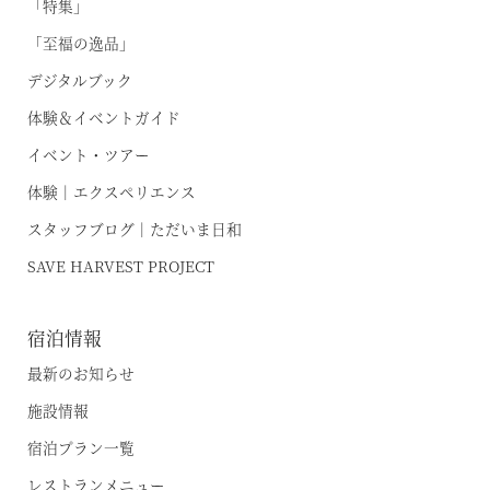
「特集」
オンライン予約はこちら
蓼科リゾート
VIALAシリーズ
「至福の逸品」
※ご利用には「 My Harvest 」へのログインが必要です
RESERVEシリーズ
デジタルブック
関西エリア
体験＆イベントガイド
東急ハーヴェストクラブについて
南紀田辺
お電話でのご予約はこちら
イベント・ツアー
京都鷹峯
体験｜エクスペリエンス
ご予約方法
スタッフブログ｜ただいま日和
有馬六彩
東急ハーヴェストクラブとは
法人予約（代行）はこちら
SAVE HARVEST PROJECT
利用料金
VIALAシリーズ
宿泊制限 / 特定期間
宿泊情報
VIALA鬼怒川渓翠
ハーヴェストポイント
最新のお知らせ
VIALA箱根翡翠
ご友人のご紹介
施設情報
宿泊ギフト券｜HARVEST GIFT TICKET
VIALA箱根湖悠
宿泊プラン一覧
法人会員ご担当者様へ
VIALA annex熱海伊豆山
レストランメニュー