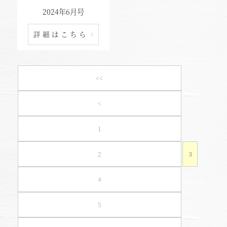
2024年6月号
詳細はこちら
東北・北関東エリア
那須
<<
那須Retreat
<
鬼怒川
HOME
1
関東エリア
「旅」のご提案
2
3
勝浦
特集｜Harvest Times
箱根甲子園
4
「特集」
5
東海エリア
「至福の逸品」