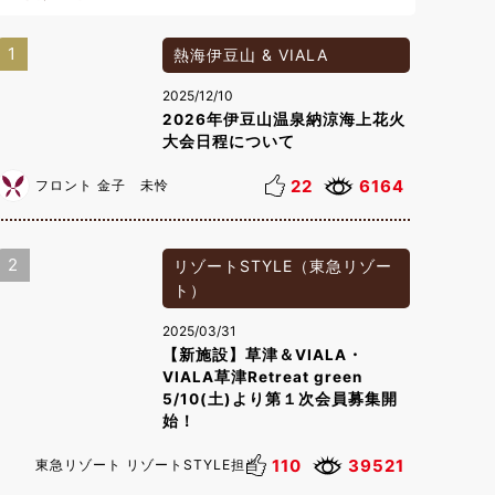
1
熱海伊豆山 & VIALA
2025/12/10
2026年伊豆山温泉納涼海上花火
大会日程について
22
6164
フロント 金子 未怜
2
リゾートSTYLE（東急リゾー
ト）
2025/03/31
【新施設】草津＆VIALA・
VIALA草津Retreat green
5/10(土)より第１次会員募集開
始！
110
39521
東急リゾート リゾートSTYLE担当