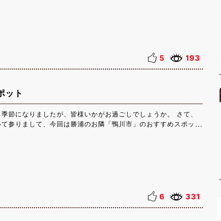
 どれも想像以上の上手さで、ぞうたちの賢さにとても驚かされま
鼻に紙幣を渡すと、ぞうからぬいぐるみを受け取る体験もでき、と
りました。 園内ではぞう以外にも、猿やヤギ、アライグマなどた
近で触れ合うことができ、柵の中に入って直接触れ合えるエリアも
の距離がとても近く、動物の大切さや命の尊さについて改めて考え
た。 今回は行けませんでしたが、隣接するサユリワールドにもぜ
5
193
ました！ 動物好きの方にはとてもおすすめのスポットです。
時間：9:30～16:30（最終入園15:30） ・定休日：主に木曜日
サユリワールド】 ・営業時間：9:30～16:30（時期により変
ポット
主に木曜日（時期によって異なる）
る季節になりましたが、皆様いかがお過ごしでしょうか。 さて、
いて参りまして、今回は勝浦のお隣「鴨川市」のおすすめスポット
す！ 先日私は一人旅行で初めて鴨川市を訪れました。 涼しい海
じられる鴨川の街で、私が特に感動したスポットは「魚見塚展望台
 鴨川の街とその先に広がる海を一望できる絶景スポットとなって
」という名前は、もともと漁師が沖合の魚の群れを見張る場所であ
けられたと言われています。 また、中央にある女神像の前に南京
するという言い伝えから、「誓いの丘」とも呼ばれています。 ご
カップルの方にもおすすめのスポットとなっております。 鴨川と
6
331
ールド」が有名ですが、「おらが丼」はじめとしたおいしい海鮮グ
ます。 車で約40分、電車では勝浦駅から外房線で約30分ほどの