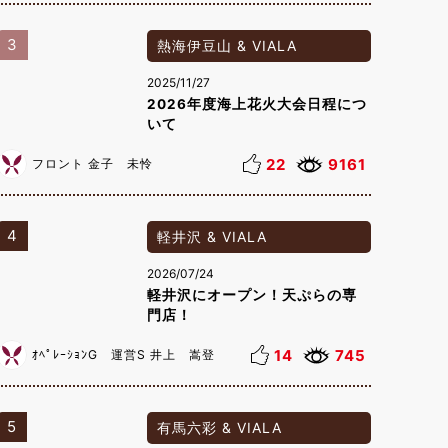
3
熱海伊豆山 & VIALA
2025/11/27
2026年度海上花火大会日程につ
いて
22
9161
フロント 金子 未怜
4
軽井沢 & VIALA
2026/07/24
軽井沢にオープン！天ぷらの専
門店！
14
745
ｵﾍﾟﾚｰｼｮﾝG 運営S 井上 嵩登
5
有馬六彩 & VIALA