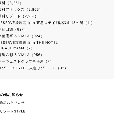
蓼科（3,251）
蓼科アネックス（2,865）
蓼科リゾート（2,281）
RESERVE飛騨高山 In 東急ステイ飛騨高山 結の湯（11）
南紀田辺（827）
京都鷹峯 & VIALA（924）
RESERVE京都東山 In THE HOTEL
HIGASHIYAMA（2）
有馬六彩 & VIALA（956）
ハーヴェストクラブ事務局（7）
リゾートSTYLE（東急リゾート）（92）
その他お知らせ
逸品おとりよせ
リゾートSTYLE