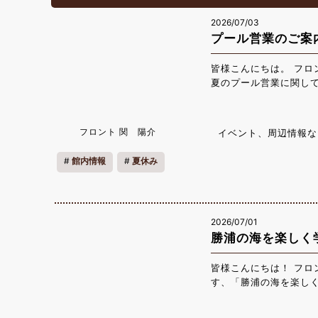
2026/07/03
プール営業のご案
皆様こんにちは。 フロ
夏のプール営業に関して
営業時間：9：00～1
宿泊者は無料 チェッ
ておりますので、ご利
フロント 関 陽介
イベント、周辺情報な
ペースが大きくないので
プールを利用したい場
館内情報
夏休み
浦の夏をお愉しみくだ
2026/07/01
勝浦の海を楽しく
皆様こんにちは！ フロ
す、「勝浦の海を楽し
催させていただき、大
ことになりました！！