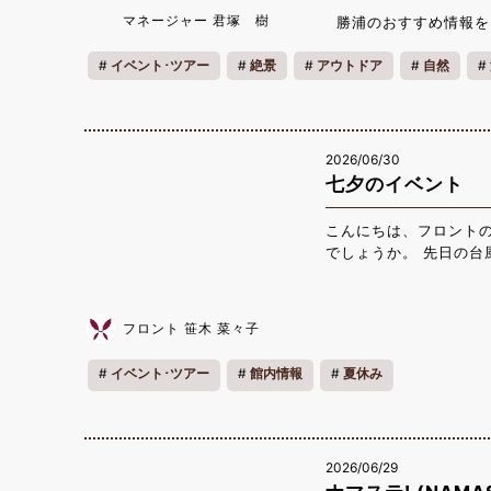
磯の生き物を観察する
マネージャー 君塚 樹
勝浦のおすすめ情報を
いただけるイベントとな
ください☆ 日程：7月4
イベント･ツアー
絶景
アウトドア
自然
発 7月30日（木）9
大学・高校生200
ファミリー
一人旅
リフレッシュ
（施設入場料込み） 
もよい靴 ※サンダル
2026/06/30
手、日焼け止め、着替
七夕のイベント
小学生以下のお子様は保
0109 東急ハーヴェ
こんにちは、フロントの
でしょうか。 先日の
れたお客様もいらっし
くださいませ。 スタ
うすぐ7月ということで
フロント 笹木 菜々子
込めて書いていただい
当館のスタッフが取りに
イベント･ツアー
館内情報
夏休み
おりますので、この機
ともにお待ちしており
2026/06/29