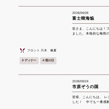
処 おぎの」で勝浦なら
2026/06/26
富士韓海焔
皆さま、こんにちは！
ました。本格的な梅雨
この時期ならではの楽
士韓海焔」です！当ホテ
き、焼き肉を頂きまし
フロント 只木 榛夏
あるそうです。また、
鮮で有名な勝浦ですが
ディナー
雨の日
みてください！ 雨の
ですが、皆様体調には
の時期も元気に営業
2026/06/24
市原ぞうの国
皆様、こんにちは。 
した！ 中でも一番感動
辞儀や写真撮影のポー