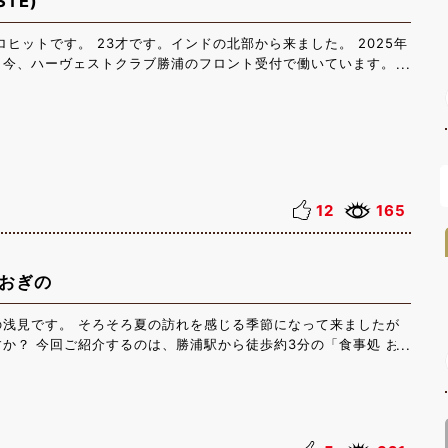
STE)
ロヒットです。 23才です。インドの北部から来ました。 2025年
 今、ハーヴェストクラブ勝浦のフロント受付で働いています。
になりました。 私の趣味は、ジムに行くこと、いろいろな言語の
ろな料理を作ることです。そして、山林に囲まれて過ごしたので、
いな景色をカメラで撮ることも好きです。 この半年で、ホテルの
ビス、コミュニケーション、そしておもてなし大切さをたくさん学
まだ短い時間ですが、ハーヴェストクラブ勝浦と勝浦市での経験
素晴らしいものです。 ここでの生活や仕事を楽しみ、たくさんの
できました。 この経験に感謝しています。 毎日自分を成長させ
12
165
を学んでいます。 日本に来る以前と比べて、日本語が上手になり
ービスを提供するために、コミュニケーションはとても大切だと思
日本語の勉強をつづけて、もっと上手に話せるように頑張ります。
 おぎの
面目な気持ちで仕事に取組み、さらにたくさんのことを学んで、理
す。 すべてのお客様にあたたかく、丁寧なおもてなしを届けられ
お客様のためにこれからも努力していきたいです。 どうぞよろし
の浅見です。 そろそろ夏の訪れを感じる季節になって来ましたが
か？ 今回ご紹介するのは、勝浦駅から徒歩約3分の「食事処 お
直営ならではの新鮮な魚介料理が魅力で、刺身定食や海鮮丼、焼魚
ーも美味しくいただけます。店内は落ち着いた雰囲気で、地元の方
で多くのお客様に親しまれています。 私は、刺身定食をいただき
ったのはカンパチです。 他にも帆立の貝柱はとても甘く、地ダコ
って美味しくいただきました！ 勝浦にお越しの際は、ぜひ「食事