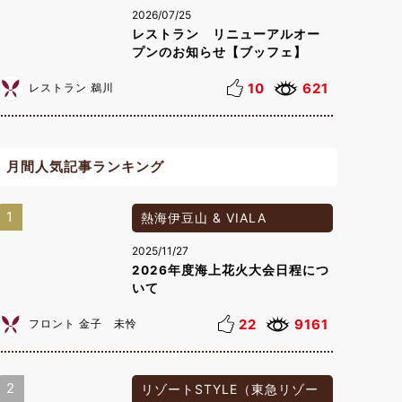
2026/07/25
レストラン リニューアルオー
プンのお知らせ【ブッフェ】
10
621
レストラン 鵜川
月間人気記事ランキング
1
熱海伊豆山 & VIALA
2025/11/27
2026年度海上花火大会日程につ
いて
22
9161
フロント 金子 未怜
2
リゾートSTYLE（東急リゾー