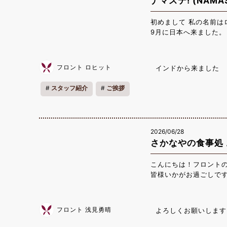
ナマステ! (NAMA
初めまして 私の名前は
9月に日本へ来ました。
働き始めて、半年ほど
歌を聴くこと、いろい
自然を感じたり、きれ
フロント ロヒット
インドから来ました
仕事、お客様へのサー
びました。 そして、
スタッフ紹介
ご挨拶
は、私にとってとても
人や経験から学ぶことが
るために、新しいこと
ました。 より良いサ
2026/06/28
います。 これからも
さかなやの食事処
ここで働き、いつも真
解を深めていきたいで
るように頑張ります。 
こんにちは！フロント
くお願いいたします。
皆様いかがお過ごしです
ぎの」です。 鮮魚店
定食など、どのメニュ
から観光で訪れた方ま
フロント 浅見勇晴
よろしくお願いします
ましたが特においしか
はとても噛み応えがあ