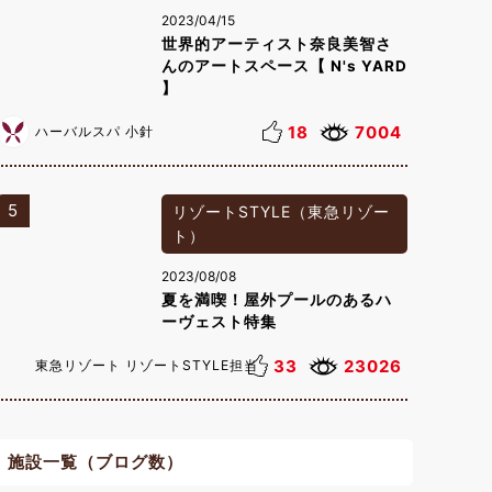
2023/04/15
世界的アーティスト奈良美智さ
んのアートスペース【 N's YARD
】
18
7004
ハーバルスパ 小針
5
リゾートSTYLE（東急リゾー
ト）
2023/08/08
夏を満喫！屋外プールのあるハ
ーヴェスト特集
33
23026
東急リゾート リゾートSTYLE担当
施設一覧（ブログ数）