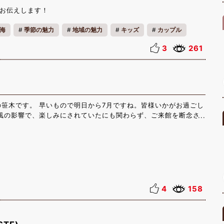
イベントとなっており、ご家族皆様やご友人たちとも楽しくご参加
お伝えします！
っております♪ ご参加希望の方は、一度ホテルまでお問い合わせ
日（土）・7月30日（木） 時間：7月4日（土）12：20/ホテル出
海
季節の魅力
地域の魅力
キッズ
カップル
：45/ホテル出発 参加費：大人300円（施設入場料込み）
円（施設入場料込み） 65歳以上・中学生以下100円
3
261
服装：スニーカー、長靴、マリンシューズなど滑りにくく、濡れて
など脱げやすい靴はNG 持ち物：飲み物、帽子、タオル、軍
え 備考：3歳以下のお子様は参加をお断りしております。
護者同伴でお願いいたします。 お問い合わせ：0470-76-
ストクラブ勝浦
笹木です。 早いもので明日から7月ですね。皆様いかがお過ごし
台風の影響で、楽しみにされていたにも関わらず、ご来館を断念さ
ゃったことかと思います。また機会がございましたら、ぜひお越し
ッフ一同、皆様のお越しを心よりお待ちしております。 さて、も
7月7日は七夕の日🎋 皆様の素敵な願い事が叶いますよう、 心を
た短冊を飾りました。 竹は勝浦産のものを使用しており、実際に
いってまいりました🚙 フロントのロビーにて短冊をご用意して
会にぜひ願い事を書いてみてはいかがでしょうか。 彦星と織姫と
ます✨
4
158