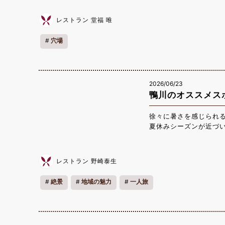
まで行っていました。
した。 また、ぞうの
レストラン 堂福 唯
ても楽しい思い出にな
くさんの動物たちと間
穴場
ありました。 動物と
る良い機会になりまし
ひ訪れてみたいと思い
【市原ぞうの国】 ・営業
2026/06/23
（時期により異なる） 【
鴨川のオススメス
動あり） ・定休日：
徐々に暑さを感じられ
夏休みシーズンが近づ
を紹介させていただきま
風と共に潮の香りが感
（誓いの丘）」です。
レストラン 野崎泰生
おります。 「魚見塚
ったことからそう名付
絶景
地域の魅力
一人旅
錠を掛けると愛が成就
夫婦の方はもちろん、
いえば、「鴨川シーワ
ルメもお楽しみいただけ