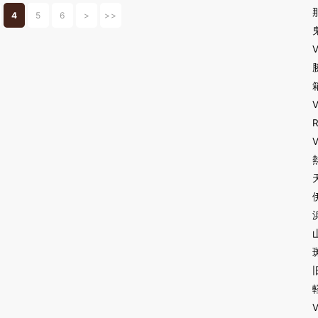
、ぜひ鴨川市へ足を運んでみてはいかがでしょうか。
4
5
6
>
>>