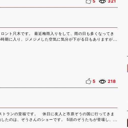
5
321
ではの海の幸を味わってみてください！
フロント只木です。 最近梅雨入りをして、雨の日も多くなってき
の時期に入り、ジメジメした空気に気分が下がる日もありますが、
しみ方もあるなと感じています。 私が今回紹介しますのは、「富
ルから車で15分程の焼肉屋さんです！先日こちらに行かせて頂
た！思わず笑顔になる美味しさでした！こちらには、海鮮も豊富に
個室もあり、静かにお食事を楽しみたい方にもおすすめです！ 海
、お肉も負けておりません！勝浦にお越しの際は、ぜひ立ち寄って
日が続いており、台風もやってくるとの事で、気持ちも下がりがち
お気をつけてお過ごしください！ ホテルハーヴェスト勝浦は梅雨
5
218
をしております！
レストランの堂福です。 休日に友人と市原ぞうの国に行ってきま
したのは、ぞうさんのショーです。 5頭のぞうたちが登場し、お
ズを披露するだけでなく、サッカーやバスケットボール、お絵描き