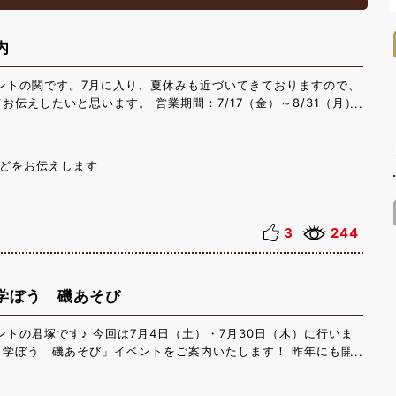
内
ントの関です。7月に入り、夏休みも近づいてきておりますので、
お伝えしたいと思います。 営業期間：7/17（金）～8/31（月）
8：00 ※悪天候の場合はクローズとなる場合がございます。 料金：
クイン前のご利用も可能で、更衣室、ロッカー、シャワーを完備し
用くださいませ。お荷物は、ロビーに荷物置き場がございますがス
どをお伝えします
、極力お荷物はお車に積んだままでお願いいたします。 ※すぐに
合は、お荷物をプール用とその他用に分けておくと便利です。 勝
さい。
3
244
学ぼう 磯あそび
ントの君塚です♪ 今回は7月4日（土）・7月30日（木）に行いま
く学ぼう 磯あそび」イベントをご案内いたします！ 昨年にも開
変ご好評を頂いたイベントでしたので、今年も開催させていただく
 こちらのイベントは、勝浦市 海の博物館の研究員さんと一緒に