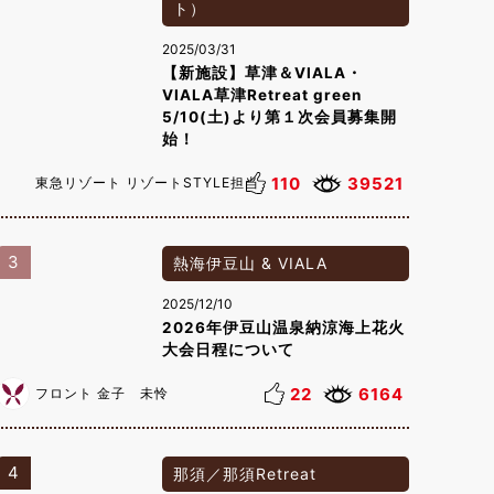
ト）
2025/03/31
【新施設】草津＆VIALA・
VIALA草津Retreat green
5/10(土)より第１次会員募集開
始！
110
39521
東急リゾート リゾートSTYLE担当
3
熱海伊豆山 & VIALA
2025/12/10
2026年伊豆山温泉納涼海上花火
大会日程について
22
6164
フロント 金子 未怜
4
那須／那須Retreat