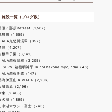
施設一覧（ブログ数）
那須／那須Retreat（1,567）
鬼怒川（1,659）
VIALA鬼怒川渓翠（397）
勝浦（4,207）
箱根甲子園（3,141）
VIALA箱根翡翠（3,205）
RESERVE箱根明神平 In nol hakone myojindai（46）
VIALA箱根湖悠（147）
熱海伊豆山 & VIALA（2,206）
天城高原（2,196）
伊東（2,408）
浜名湖（1,899）
山中湖マウント富士（243）