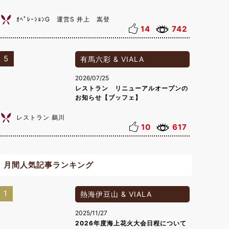
ｵﾍﾟﾚｰｼｮﾝG 運営S 井上 嵩登
14
742
5
有馬六彩 & VIALA
2026/07/25
レストラン リニューアルオープンの
お知らせ【ブッフェ】
レストラン 鵜川
10
617
月間人気記事ランキング
1
熱海伊豆山 & VIALA
2025/11/27
2026年度海上花火大会日程について