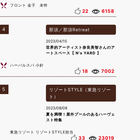
フロント 金子 未怜
22
6158
4
那須／那須Retreat
2023/04/15
世界的アーティスト奈良美智さんのア
ートスペース【 N's YARD 】
ハーバルスパ 小針
18
7002
5
リゾートSTYLE（東急リゾー
ト）
2023/08/08
夏を満喫！屋外プールのあるハーヴェ
スト特集
東急リゾート リゾートSTYLE担当
33
23019