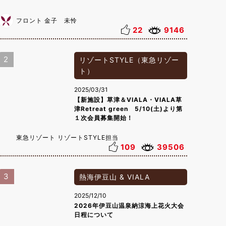
フロント 金子 未怜
22
9146
2
リゾートSTYLE（東急リゾー
ト）
2025/03/31
【新施設】草津＆VIALA・VIALA草
津Retreat green 5/10(土)より第
１次会員募集開始！
東急リゾート リゾートSTYLE担当
109
39506
3
熱海伊豆山 & VIALA
2025/12/10
2026年伊豆山温泉納涼海上花火大会
日程について