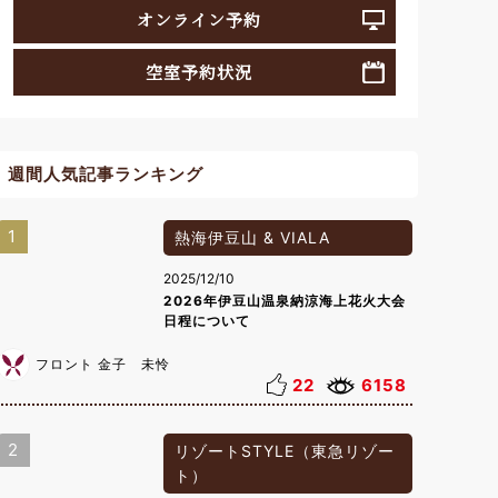
オンライン予約
空室予約状況
週間人気記事ランキング
1
熱海伊豆山 & VIALA
2025/12/10
2026年伊豆山温泉納涼海上花火大会
日程について
フロント 金子 未怜
22
6158
2
リゾートSTYLE（東急リゾー
ト）