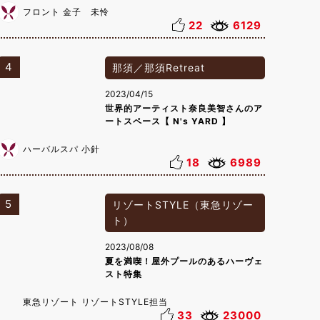
フロント 金子 未怜
22
6129
4
那須／那須Retreat
2023/04/15
世界的アーティスト奈良美智さんのア
ートスペース【 N's YARD 】
ハーバルスパ 小針
18
6989
5
リゾートSTYLE（東急リゾー
ト）
2023/08/08
夏を満喫！屋外プールのあるハーヴェ
スト特集
東急リゾート リゾートSTYLE担当
33
23000