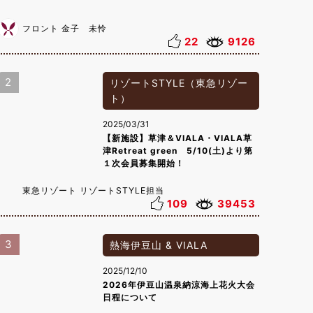
フロント 金子 未怜
22
9126
2
リゾートSTYLE（東急リゾー
ト）
2025/03/31
【新施設】草津＆VIALA・VIALA草
津Retreat green 5/10(土)より第
１次会員募集開始！
東急リゾート リゾートSTYLE担当
109
39453
3
熱海伊豆山 & VIALA
2025/12/10
2026年伊豆山温泉納涼海上花火大会
日程について