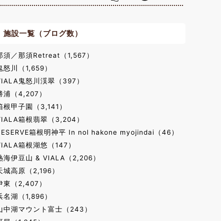
施設一覧（ブログ数）
那須／那須Retreat（1,567）
鬼怒川（1,659）
VIALA鬼怒川渓翠（397）
勝浦（4,207）
箱根甲子園（3,141）
VIALA箱根翡翠（3,204）
RESERVE箱根明神平 In nol hakone myojindai（46）
VIALA箱根湖悠（147）
熱海伊豆山 & VIALA（2,206）
天城高原（2,196）
伊東（2,407）
浜名湖（1,896）
山中湖マウント富士（243）