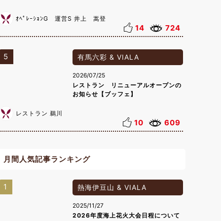
ｵﾍﾟﾚｰｼｮﾝG 運営S 井上 嵩登
14
724
5
有馬六彩 & VIALA
2026/07/25
レストラン リニューアルオープンの
お知らせ【ブッフェ】
レストラン 鵜川
10
609
月間人気記事ランキング
1
熱海伊豆山 & VIALA
2025/11/27
2026年度海上花火大会日程について