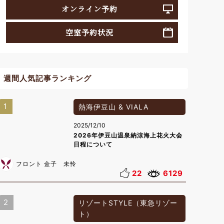
オンライン予約
空室予約状況
週間人気記事ランキング
1
熱海伊豆山 & VIALA
2025/12/10
2026年伊豆山温泉納涼海上花火大会
日程について
フロント 金子 未怜
22
6129
2
リゾートSTYLE（東急リゾー
ト）