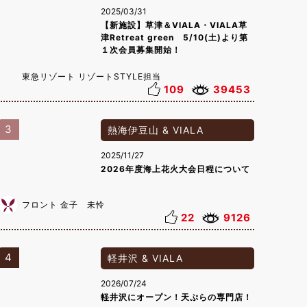
2025/03/31
【新施設】草津＆VIALA・VIALA草
津Retreat green 5/10(土)より第
１次会員募集開始！
東急リゾート リゾートSTYLE担当
109
39453
3
熱海伊豆山 & VIALA
2025/11/27
2026年度海上花火大会日程について
フロント 金子 未怜
22
9126
4
軽井沢 & VIALA
2026/07/24
軽井沢にオープン！天ぷらの専門店！