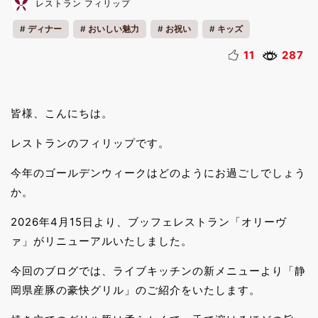
レストラン フィリップ
ディナー
おいしい魅力
お祝い
キッズ
カップル
ファミリー
一人旅
ワ―ケーション
11
287
リフレッシュ
夜
春休み
ゴールデンウィーク
料理
皆様、こんにちは。
レストランのフィリップです。
今年のゴールデンウィークはどのようにお過ごしでしょう
か。
2026年4月15日より、ブッフェレストラン「オリーヴ
ァ」がリニューアルいたしました。
今回のブログでは、ライブキッチンの新メニューより「静
岡県産豚の豪快グリル」のご紹介をいたします。