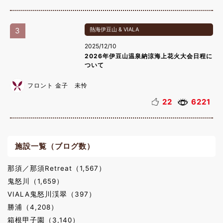
3
熱海伊豆山 & VIALA
2025/12/10
2026年伊豆山温泉納涼海上花火大会日程に
ついて
フロント 金子 未怜
22
6221
施設一覧（ブログ数）
那須／那須Retreat（1,567）
鬼怒川（1,659）
VIALA鬼怒川渓翠（397）
勝浦（4,208）
箱根甲子園（3,140）