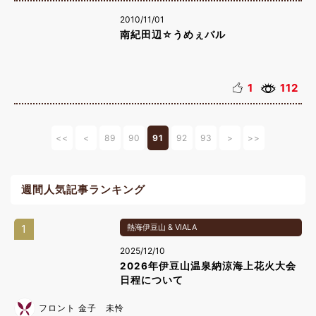
2010/11/01
南紀田辺☆うめぇバル
1
112
<<
<
89
90
91
92
93
>
>>
週間人気記事ランキング
1
熱海伊豆山 & VIALA
2025/12/10
2026年伊豆山温泉納涼海上花火大会
日程について
フロント 金子 未怜