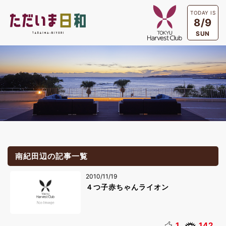
TODAY IS
8/9
SUN
南紀田辺の記事一覧
2010/11/19
４つ子赤ちゃんライオン
1
142