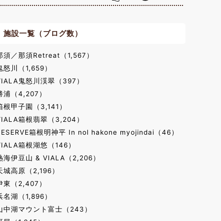
施設一覧（ブログ数）
那須／那須Retreat（1,567）
鬼怒川（1,659）
VIALA鬼怒川渓翠（397）
勝浦（4,207）
箱根甲子園（3,141）
VIALA箱根翡翠（3,204）
RESERVE箱根明神平 In nol hakone myojindai（46）
VIALA箱根湖悠（146）
熱海伊豆山 & VIALA（2,206）
天城高原（2,196）
伊東（2,407）
浜名湖（1,896）
山中湖マウント富士（243）