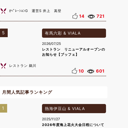
ｵﾍﾟﾚｰｼｮﾝG 運営S 井上 嵩登
14
721
5
有馬六彩 & VIALA
2026/07/25
レストラン リニューアルオープンの
お知らせ【ブッフェ】
レストラン 鵜川
10
601
月間人気記事ランキング
1
熱海伊豆山 & VIALA
2025/11/27
2026年度海上花火大会日程について