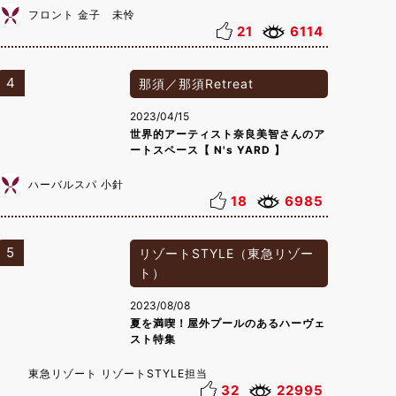
フロント 金子 未怜
21
6114
4
那須／那須Retreat
2023/04/15
世界的アーティスト奈良美智さんのア
ートスペース【 N's YARD 】
ハーバルスパ 小針
18
6985
5
リゾートSTYLE（東急リゾー
ト）
2023/08/08
夏を満喫！屋外プールのあるハーヴェ
スト特集
東急リゾート リゾートSTYLE担当
32
22995