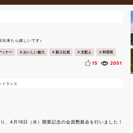
有出来たら嬉しいです♪
ディナー
おいしい魅力
新入社員
支配人
料理長
理
15
2051
ントランス
あたり、4月16日（水）開業記念の会員懇親会を行いました！