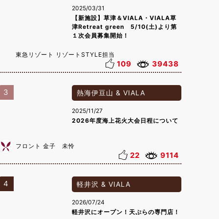
2025/03/31
【新施設】草津＆VIALA・VIALA草
津Retreat green 5/10(土)より第
１次会員募集開始！
東急リゾート リゾートSTYLE担当
109
39438
3
熱海伊豆山 & VIALA
2025/11/27
2026年度海上花火大会日程について
フロント 金子 未怜
22
9114
4
軽井沢 & VIALA
2026/07/24
軽井沢にオープン！天ぷらの専門店！