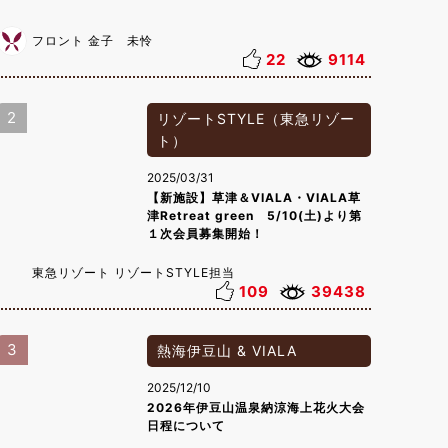
フロント 金子 未怜
22
9114
2
リゾートSTYLE（東急リゾー
ト）
2025/03/31
【新施設】草津＆VIALA・VIALA草
津Retreat green 5/10(土)より第
１次会員募集開始！
東急リゾート リゾートSTYLE担当
109
39438
3
熱海伊豆山 & VIALA
2025/12/10
2026年伊豆山温泉納涼海上花火大会
日程について