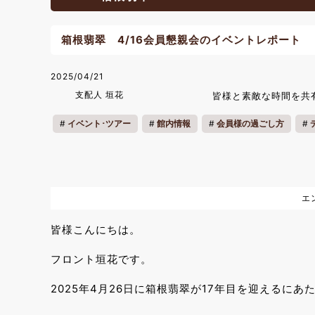
箱根翡翠 4/16会員懇親会のイベントレポート
2025/04/21
支配人 垣花
皆様と素敵な時間を共
イベント･ツアー
館内情報
会員様の過ごし方
スタッフ紹介
ご挨拶
お知らせ
お祝い
料
エ
皆様こんにちは。
フロント垣花です。
2025年4月26日に箱根翡翠が17年目を迎えるに