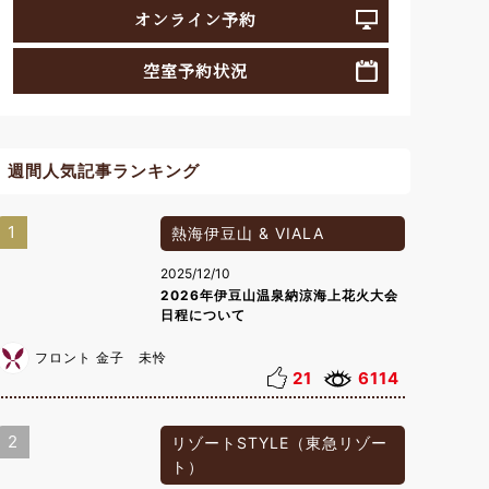
オンライン予約
空室予約状況
週間人気記事ランキング
1
熱海伊豆山 & VIALA
2025/12/10
2026年伊豆山温泉納涼海上花火大会
日程について
フロント 金子 未怜
21
6114
2
リゾートSTYLE（東急リゾー
ト）