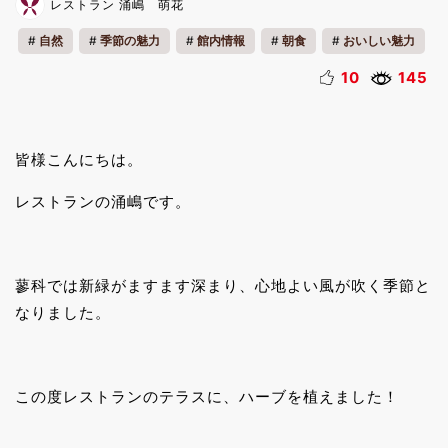
レストラン 涌嶋 萌花
自然
季節の魅力
館内情報
朝食
おいしい魅力
お知らせ
料理
10
145
皆様こんにちは。
レストランの涌嶋です。
蓼科では新緑がますます深まり、心地よい風が吹く季節と
なりました。
この度レストランのテラスに、ハーブを植えました！