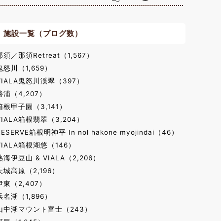
施設一覧（ブログ数）
那須／那須Retreat（1,567）
鬼怒川（1,659）
VIALA鬼怒川渓翠（397）
勝浦（4,207）
箱根甲子園（3,141）
VIALA箱根翡翠（3,204）
RESERVE箱根明神平 In nol hakone myojindai（46）
VIALA箱根湖悠（146）
熱海伊豆山 & VIALA（2,206）
天城高原（2,196）
伊東（2,407）
浜名湖（1,896）
山中湖マウント富士（243）