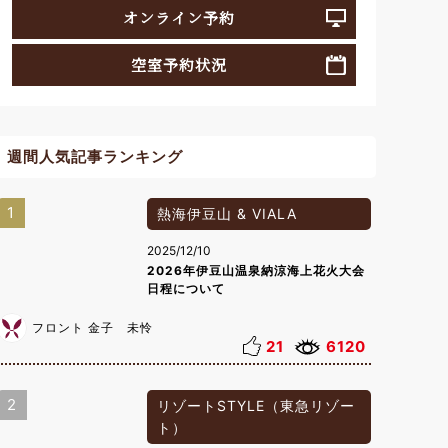
オンライン予約
空室予約状況
週間人気記事ランキング
1
熱海伊豆山 & VIALA
2025/12/10
2026年伊豆山温泉納涼海上花火大会
日程について
フロント 金子 未怜
21
6120
2
リゾートSTYLE（東急リゾー
ト）