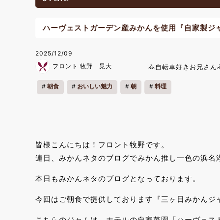
ハーヴェストガーデン産みかんを使用『自家製ジ
2025/12/09
フロント 牧野 晃大
🚴自転車好きお兄さん
朝食
おいしい魅力
朝
料理
皆様こんにちは！フロント牧野です。
連日、みかんネタのブログでみかん推し一色の浜名
本日もみかんネタのブログとなっております。
今回はご朝食で提供しております『三ヶ日みかんジ
こちらのジャムは、ホテルの自家菜園「ハーヴェス