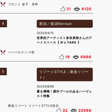
フロント 金子 未怜
21
6120
4
那須／那須Retreat
2023/04/15
世界的アーティスト奈良美智さんのア
ートスペース【 N's YARD 】
ハーバルスパ 小針
18
6986
5
リゾートSTYLE（東急リゾー
ト）
2023/08/08
夏を満喫！屋外プールのあるハーヴェ
スト特集
東急リゾート リゾートSTYLE担当
32
22996