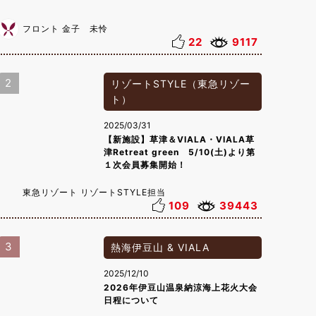
フロント 金子 未怜
22
9117
2
リゾートSTYLE（東急リゾー
ト）
2025/03/31
【新施設】草津＆VIALA・VIALA草
津Retreat green 5/10(土)より第
１次会員募集開始！
東急リゾート リゾートSTYLE担当
109
39443
3
熱海伊豆山 & VIALA
2025/12/10
2026年伊豆山温泉納涼海上花火大会
日程について