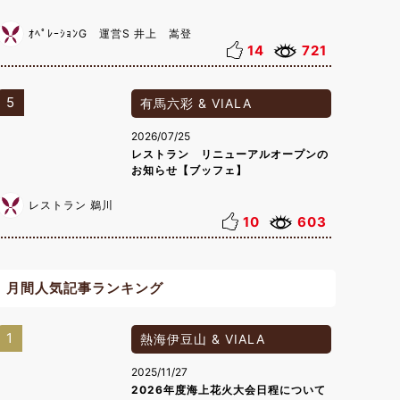
ｵﾍﾟﾚｰｼｮﾝG 運営S 井上 嵩登
14
721
5
有馬六彩 & VIALA
2026/07/25
レストラン リニューアルオープンの
お知らせ【ブッフェ】
レストラン 鵜川
10
603
月間人気記事ランキング
1
熱海伊豆山 & VIALA
2025/11/27
2026年度海上花火大会日程について