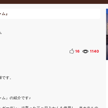
ャム』

16
1140
湖です。
ャム』の紹介です♪
トガーデン」で育った三ヶ日みかんを使用し、当ホテルの