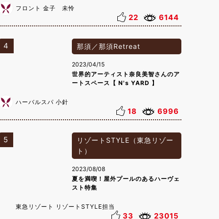
フロント 金子 未怜
22
6144
4
那須／那須Retreat
2023/04/15
世界的アーティスト奈良美智さんのア
ートスペース【 N's YARD 】
ハーバルスパ 小針
18
6996
5
リゾートSTYLE（東急リゾー
ト）
2023/08/08
夏を満喫！屋外プールのあるハーヴェ
スト特集
東急リゾート リゾートSTYLE担当
33
23015