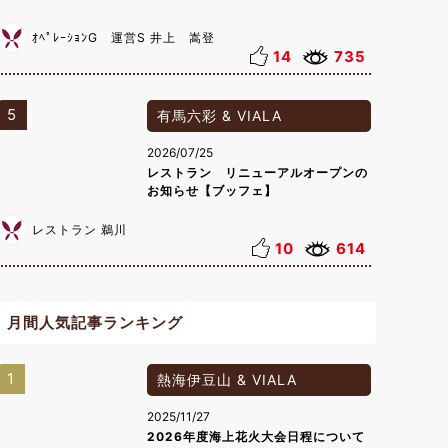
ｵﾍﾟﾚｰｼｮﾝG 運営S 井上 嵩登
14
735
5
有馬六彩 & VIALA
2026/07/25
レストラン リニューアルオープンの
お知らせ【ブッフェ】
レストラン 鵜川
10
614
月間人気記事ランキング
1
熱海伊豆山 & VIALA
2025/11/27
2026年度海上花火大会日程について