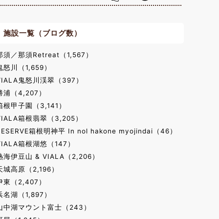
施設一覧（ブログ数）
那須／那須Retreat（1,567）
鬼怒川（1,659）
VIALA鬼怒川渓翠（397）
勝浦（4,207）
箱根甲子園（3,141）
VIALA箱根翡翠（3,205）
RESERVE箱根明神平 In nol hakone myojindai（46）
VIALA箱根湖悠（147）
熱海伊豆山 & VIALA（2,206）
天城高原（2,196）
伊東（2,407）
浜名湖（1,897）
山中湖マウント富士（243）