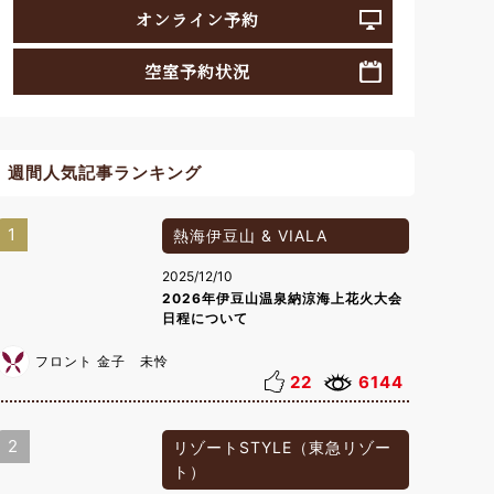
オンライン予約
空室予約状況
週間人気記事ランキング
1
熱海伊豆山 & VIALA
2025/12/10
2026年伊豆山温泉納涼海上花火大会
日程について
フロント 金子 未怜
22
6144
2
リゾートSTYLE（東急リゾー
ト）