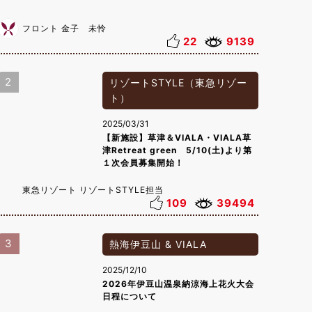
フロント 金子 未怜
22
9139
2
リゾートSTYLE（東急リゾー
ト）
2025/03/31
【新施設】草津＆VIALA・VIALA草
津Retreat green 5/10(土)より第
１次会員募集開始！
東急リゾート リゾートSTYLE担当
109
39494
3
熱海伊豆山 & VIALA
2025/12/10
2026年伊豆山温泉納涼海上花火大会
日程について