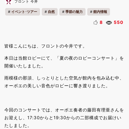
フロント 今井
イベント･ツアー
自然
季節の魅力
館内情報
雨の日おすすめ
リゾートタウン
お知らせ
8
550
リフレッシュ
リラックス
雨の日
音楽
皆様こんにちは、フロントの今井です。
本日は当館ロビーにて、「夏の夜のロビーコンサート」を
開催いたしました。
雨模様の那須、しっとりとした空気が館内を包み込む中、
オーボエの美しい音色がロビーに響き渡りました。
今回のコンサートでは、オーボエ奏者の藤田有理亜さんを
お迎えし、17:30からと19:30からの二部構成でお届けい
たしました。