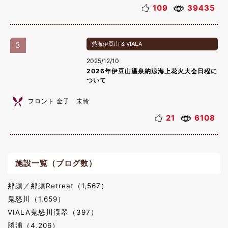
109
39435
3
熱海伊豆山 & VIALA
2025/12/10
2026年伊豆山温泉納涼海上花火大会日程に
ついて
フロント 金子 未怜
21
6108
施設一覧（ブログ数）
那須／那須Retreat（1,567）
鬼怒川（1,659）
VIALA鬼怒川渓翠（397）
勝浦（4,206）