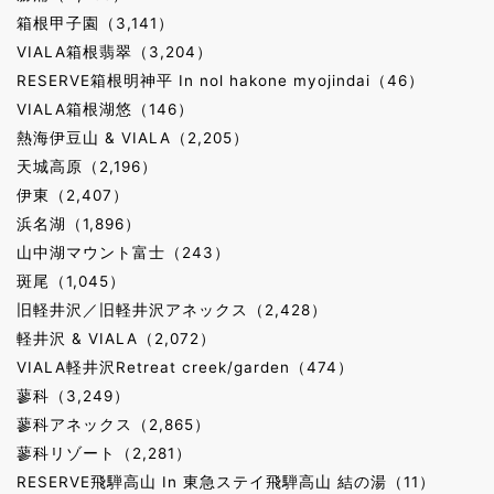
箱根甲子園（3,141）
VIALA箱根翡翠（3,204）
RESERVE箱根明神平 In nol hakone myojindai（46）
VIALA箱根湖悠（146）
熱海伊豆山 & VIALA（2,205）
天城高原（2,196）
伊東（2,407）
浜名湖（1,896）
山中湖マウント富士（243）
斑尾（1,045）
旧軽井沢／旧軽井沢アネックス（2,428）
軽井沢 & VIALA（2,072）
VIALA軽井沢Retreat creek/garden（474）
蓼科（3,249）
蓼科アネックス（2,865）
蓼科リゾート（2,281）
RESERVE飛騨高山 In 東急ステイ飛騨高山 結の湯（11）