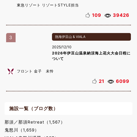
東急リゾート リゾートSTYLE担当
109
39426
3
熱海伊豆山 & VIALA
2025/12/10
2026年伊豆山温泉納涼海上花火大会日程に
ついて
フロント 金子 未怜
21
6099
施設一覧（ブログ数）
那須／那須Retreat（1,567）
鬼怒川（1,659）