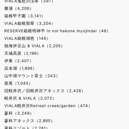
VIALA鬼怒川渓翠（397）
勝浦（4,206）
箱根甲子園（3,141）
VIALA箱根翡翠（3,204）
RESERVE箱根明神平 In nol hakone myojindai（46）
VIALA箱根湖悠（146）
熱海伊豆山 & VIALA（2,205）
天城高原（2,196）
伊東（2,407）
浜名湖（1,896）
山中湖マウント富士（243）
斑尾（1,045）
旧軽井沢／旧軽井沢アネックス（2,428）
軽井沢 & VIALA（2,072）
VIALA軽井沢Retreat creek/garden（474）
蓼科（3,249）
蓼科アネックス（2,865）
蓼科リゾート（2,281）