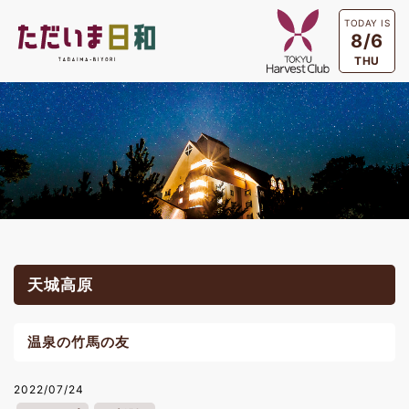
TODAY IS
8/6
THU
天城高原
温泉の竹馬の友
2022/07/24