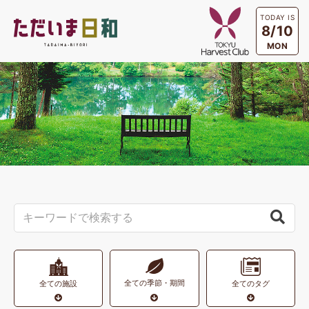
TODAY IS
8/10
MON
全ての季節・期間
全ての施設
全てのタグ