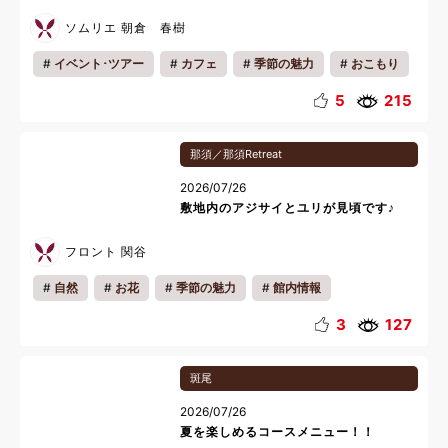
ソムリエ 朝倉 春樹
イベント･ツアー
カフェ
季節の魅力
おこもり
おいしい魅力
リフレッシュ
夏休み
5
215
那須／那須Retreat
2026/07/26
敷地内のアジサイとユリが見頃です♪
フロント 関谷
自然
お花
季節の魅力
館内情報
お知らせ
リフレッシュ
リラックス
夏休み
3
127
斑尾
2026/07/26
夏を楽しめるコースメニュー！！