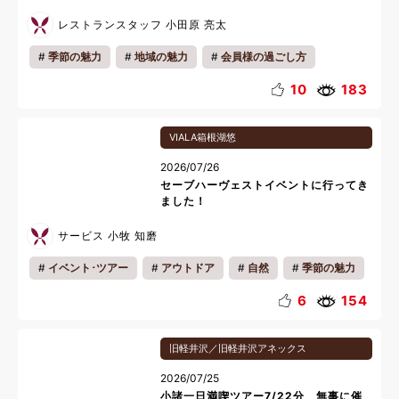
レストランスタッフ 小田原 亮太
季節の魅力
地域の魅力
会員様の過ごし方
ディナー
おいしい魅力
お知らせ
リラックス
10
183
夜
夏休み
料理
VIALA箱根湖悠
2026/07/26
セーブハーヴェストイベントに行ってき
ました！
サービス 小牧 知磨
イベント･ツアー
アウトドア
自然
季節の魅力
地域の魅力
館内情報
収穫体験
6
154
旧軽井沢／旧軽井沢アネックス
2026/07/25
小諸一日満喫ツアー7/22分 無事に催