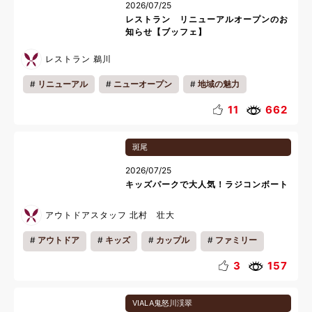
2026/07/25
レストラン リニューアルオープンのお
知らせ【ブッフェ】
レストラン 鵜川
リニューアル
ニューオープン
地域の魅力
館内情報
会員様の過ごし方
朝食
ディナー
11
662
おいしい魅力
お知らせ
キッズ
カップル
斑尾
ファミリー
一人旅
リフレッシュ
朝
夜
2026/07/25
夏休み
料理
キッズパークで大人気！ラジコンボート
アウトドアスタッフ 北村 壮大
アウトドア
キッズ
カップル
ファミリー
3
157
VIALA鬼怒川渓翠