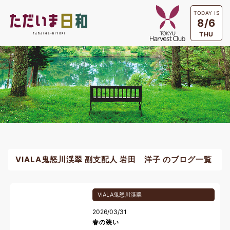
TODAY IS
8/6
THU
VIALA鬼怒川渓翠 副支配人 岩田 洋子 のブログ一覧
VIALA鬼怒川渓翠
2026/03/31
春の装い