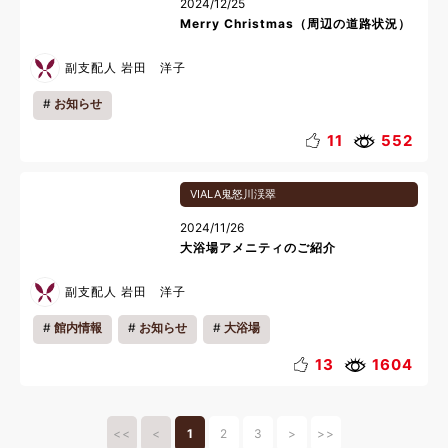
2024/12/25
Merry Christmas（周辺の道路状況）
副支配人 岩田 洋子
お知らせ
11
552
VIALA鬼怒川渓翠
2024/11/26
大浴場アメニティのご紹介
副支配人 岩田 洋子
館内情報
お知らせ
大浴場
13
1604
<<
<
1
2
3
>
>>