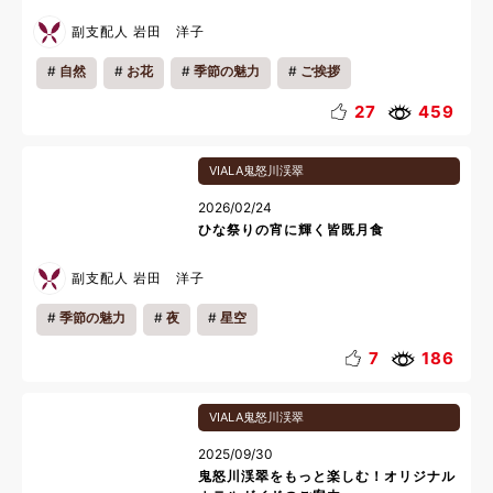
副支配人 岩田 洋子
自然
お花
季節の魅力
ご挨拶
27
459
VIALA鬼怒川渓翠
2026/02/24
ひな祭りの宵に輝く皆既月食
副支配人 岩田 洋子
季節の魅力
夜
星空
7
186
VIALA鬼怒川渓翠
2025/09/30
鬼怒川渓翠をもっと楽しむ！オリジナル