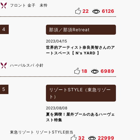
フロント 金子 未怜
22
6126
4
那須／那須Retreat
2023/04/15
世界的アーティスト奈良美智さんのア
ートスペース【 N's YARD 】
ハーバルスパ 小針
18
6989
5
リゾートSTYLE（東急リゾー
ト）
2023/08/08
夏を満喫！屋外プールのあるハーヴェ
スト特集
東急リゾート リゾートSTYLE担当
32
22999