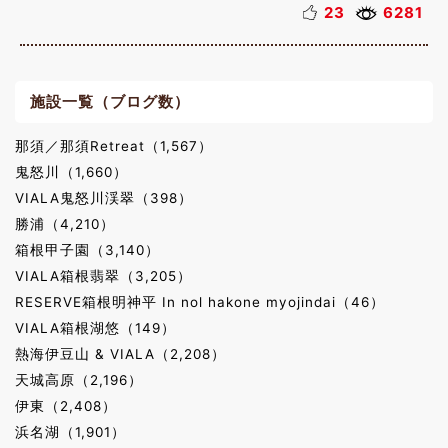
23
6281
施設一覧（ブログ数）
那須／那須Retreat（1,567）
鬼怒川（1,660）
VIALA鬼怒川渓翠（398）
勝浦（4,210）
箱根甲子園（3,140）
VIALA箱根翡翠（3,205）
RESERVE箱根明神平 In nol hakone myojindai（46）
VIALA箱根湖悠（149）
熱海伊豆山 & VIALA（2,208）
天城高原（2,196）
伊東（2,408）
浜名湖（1,901）