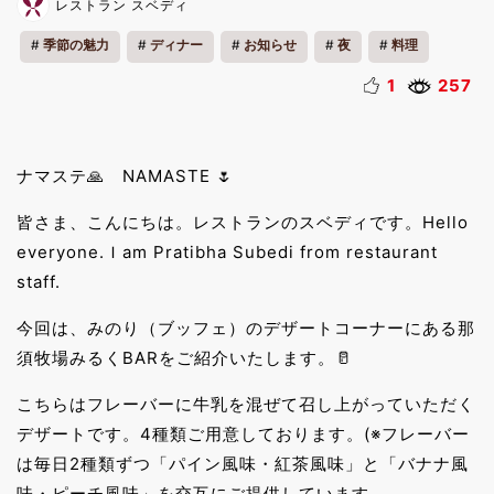
レストラン スベディ
季節の魅力
ディナー
お知らせ
夜
料理
1
257
ナマステ🙏 NAMASTE 🌷
皆さま、こんにちは。レストランのスベディです。Hello
everyone.Ｉam Pratibha Subedi from restaurant
staff.
今回は、みのり（ブッフェ）のデザートコーナーにある那
須牧場みるくBARをご紹介いたします。🥛
こちらはフレーバーに牛乳を混ぜて召し上がっていただく
デザートです。4種類ご用意しております。(※フレーバー
は毎日2種類ずつ「パイン風味・紅茶風味」と「バナナ風
味・ピーチ風味」を交互にご提供しています。