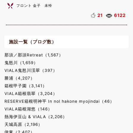
フロント 金子 未怜
21
6122
施設一覧（ブログ数）
那須／那須Retreat（1,567）
鬼怒川（1,659）
VIALA鬼怒川渓翠（397）
勝浦（4,207）
箱根甲子園（3,141）
VIALA箱根翡翠（3,204）
RESERVE箱根明神平 In nol hakone myojindai（46）
VIALA箱根湖悠（146）
熱海伊豆山 & VIALA（2,206）
天城高原（2,196）
伊東（2,407）