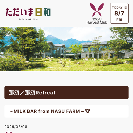
TODAY IS
8/7
FRI
那須／那須Retreat
～MILK BAR from NASU FARM～🐮
2026/05/08