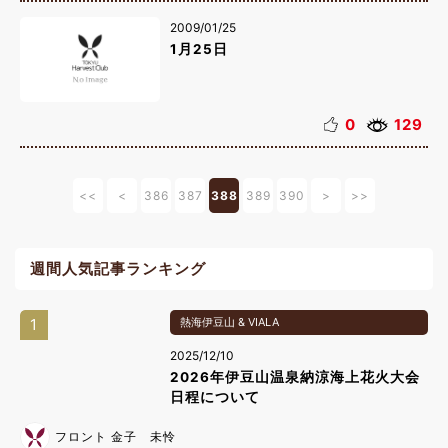
2009/01/25
1月25日
0
129
<<
<
386
387
388
389
390
>
>>
週間人気記事ランキング
1
熱海伊豆山 & VIALA
2025/12/10
2026年伊豆山温泉納涼海上花火大会
日程について
フロント 金子 未怜