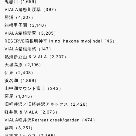
鬼怒川（1,659）
VIALA鬼怒川渓翠（397）
勝浦（4,207）
箱根甲子園（3,140）
VIALA箱根翡翠（3,205）
RESERVE箱根明神平 In nol hakone myojindai（46）
VIALA箱根湖悠（147）
熱海伊豆山 & VIALA（2,207）
天城高原（2,196）
伊東（2,408）
浜名湖（1,899）
山中湖マウント富士（243）
斑尾（1,045）
旧軽井沢／旧軽井沢アネックス（2,428）
軽井沢 & VIALA（2,073）
VIALA軽井沢Retreat creek/garden（474）
蓼科（3,251）
蓼科アネックス（2,865）