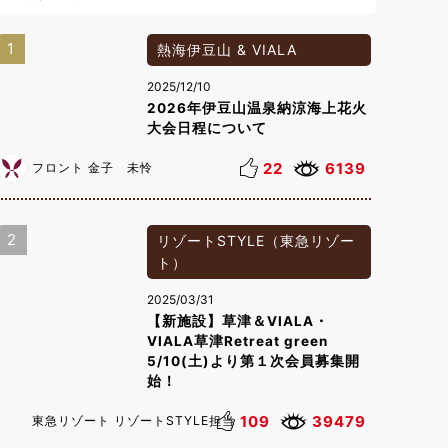
1
熱海伊豆山 & VIALA
2025/12/10
2026年伊豆山温泉納涼海上花火
大会日程について
22
6139
フロント 金子 未怜
2
リゾートSTYLE（東急リゾー
ト）
2025/03/31
【新施設】草津＆VIALA・
VIALA草津Retreat green
5/10(土)より第１次会員募集開
始！
109
39479
東急リゾート リゾートSTYLE担当