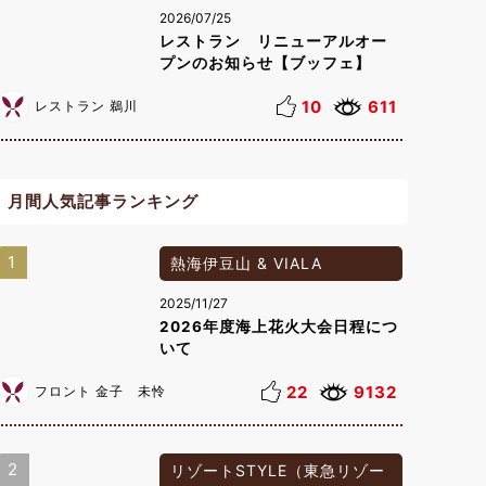
2026/07/25
レストラン リニューアルオー
プンのお知らせ【ブッフェ】
10
611
レストラン 鵜川
月間人気記事ランキング
1
熱海伊豆山 & VIALA
2025/11/27
2026年度海上花火大会日程につ
いて
22
9132
フロント 金子 未怜
2
リゾートSTYLE（東急リゾー