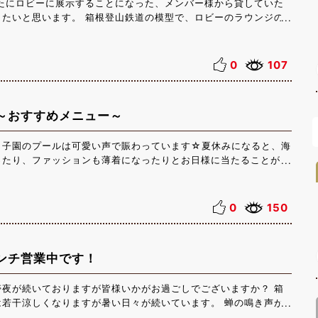
新たにロビーに展示することになった、メンバー様から貸していた
したいと思います。 箱根登山鉄道の模型で、ロビーのラウンジの
。ボタンをポチッ押すと本物さながらに走り始めます☆ 今日もお
た☆ そのお客様と少しお話をしたのですが、昔を思い出したとと
けたみたいで、自分も嬉しかったです！ 大人子供問わず楽しんで
0
107
 貸してくださったメンバー様に感謝です☆ スタッフ一同からこ
く御礼申し上げます 本当にありがとうございました！
～おすすめメニュー～
甲子園のプールは可愛い声で賑わっています☆夏休みになると、海
ったり、ファッションも薄着になったりとお日様に当たることが多
皆さま熱中症にはくれぐれもお気をつけてくださいね。 そんな夏
たい方におすすめのアイテムをご紹介させて頂きます。 ティンガ
入る”ハイビスカス シャンプー”と”ハイビスカス ヘアトリー
0
150
ビスカス・ヘアシャンプーは低刺激性で頭皮や毛髪に優しく、 泡
なんと言っても使用した時の清涼感が売りです。 夏の汗ばんだ髪
プーでスッキリしてみませんか？
ンチ営業中です！
帯夜が続いておりますが皆様いかがお過ごしでございますか？ 箱
は若干涼しくなりますが暑い日々が続いています。 蝉の鳴き声が
 さて、箱根甲子園では夏ランチ営業を開始しています！ 洋食・