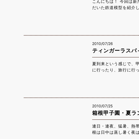
こんにちは！ 今回は
だいた鉄道模型を紹介
前に展示されています
客様に大絶賛されまし
てもご満足していただ
いただけると思います！
の場をお借りして、厚
2010/07/26
ティンガーラスパ
夏到来という感じで、
に行ったり、旅行に行
くなってきますので、
の暑さを涼しく過ごし
ーラで売れ筋トップ３に
トメント”☆★☆ ハイ
立ち・指通りがよく、
2010/07/25
をハイビスカスシャン
箱根甲子園・夏ラ
連日・連夜、猛暑、熱
根は日中は蒸し暑く夜
一段と暑さを増します！