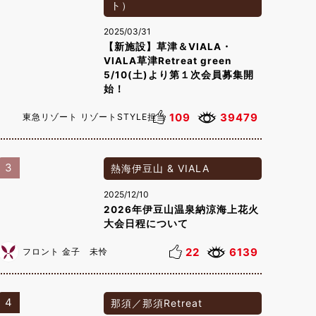
ト）
2025/03/31
【新施設】草津＆VIALA・
VIALA草津Retreat green
5/10(土)より第１次会員募集開
始！
109
39479
東急リゾート リゾートSTYLE担当
3
熱海伊豆山 & VIALA
2025/12/10
2026年伊豆山温泉納涼海上花火
大会日程について
22
6139
フロント 金子 未怜
4
那須／那須Retreat