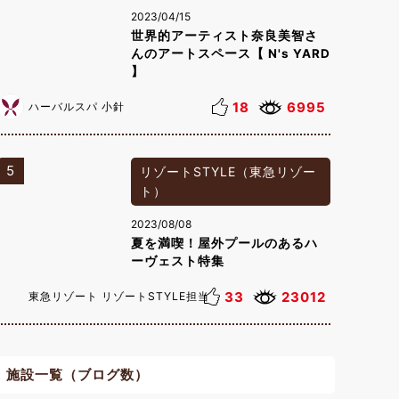
2023/04/15
世界的アーティスト奈良美智さ
んのアートスペース【 N's YARD
】
18
6995
ハーバルスパ 小針
5
リゾートSTYLE（東急リゾー
ト）
2023/08/08
夏を満喫！屋外プールのあるハ
ーヴェスト特集
33
23012
東急リゾート リゾートSTYLE担当
施設一覧（ブログ数）