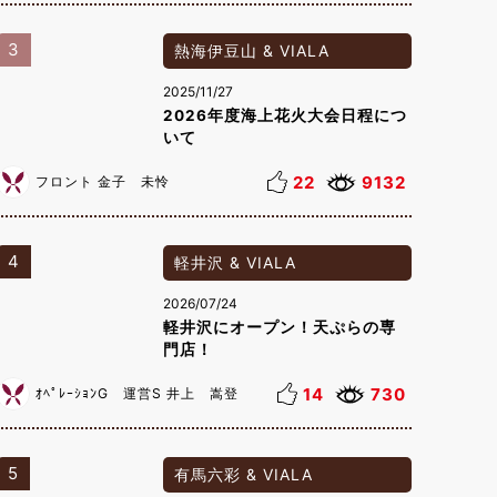
3
熱海伊豆山 & VIALA
2025/11/27
2026年度海上花火大会日程につ
いて
22
9132
フロント 金子 未怜
4
軽井沢 & VIALA
2026/07/24
軽井沢にオープン！天ぷらの専
門店！
14
730
ｵﾍﾟﾚｰｼｮﾝG 運営S 井上 嵩登
5
有馬六彩 & VIALA