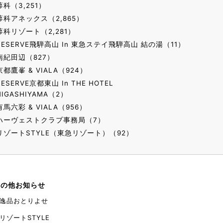
蓼科（3,251）
蓼科アネックス（2,865）
蓼科リゾート（2,281）
RESERVE飛騨高山 In 東急ステイ飛騨高山 結の湯（11）
南紀田辺（827）
京都鷹峯 & VIALA（924）
RESERVE京都東山 In THE HOTEL
HIGASHIYAMA（2）
有馬六彩 & VIALA（956）
ハーヴェストクラブ事務局（7）
リゾートSTYLE（東急リゾート）（92）
その他お知らせ
逸品おとりよせ
リゾートSTYLE