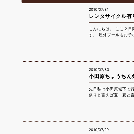
2010/07/31
レンタサイクル有
こんにちは。 ここ２
す。 屋外プールもお子
2010/07/30
小田原ちょうちん
先日私は小田原城下で
祭りと言えば夏、夏と
なんといっても小田原
でいる光景は、神秘的
たい光景です。 皆さん
火大会（写真）など夏
さい。
2010/07/29