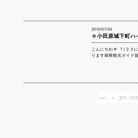
和食でご用意させてい
５円」 「スパ
円」 「ミックス
食 ・２，１００
2010/07/24
「天丼
☆小田原城下町ハ
「天ざる蕎麦 ・１，
ューもご用意しており
いませ。
こんにちわ☆ ７/２３
ります箱根観光ガイド協
浜の海岸や小田原周辺
に負けず、新たな小田
るハイキングは毎月企
定 ８月２０日（金） 
から１３時まで（時間変
グでございますので、
<<
<
371
372
箱根甲子園 0460-84-