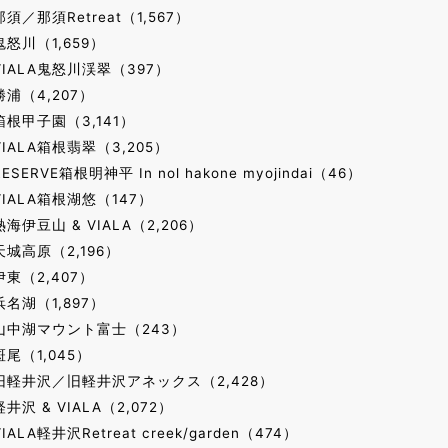
那須／那須Retreat（1,567）
鬼怒川（1,659）
VIALA鬼怒川渓翠（397）
勝浦（4,207）
箱根甲子園（3,141）
VIALA箱根翡翠（3,205）
RESERVE箱根明神平 In nol hakone myojindai（46）
VIALA箱根湖悠（147）
熱海伊豆山 & VIALA（2,206）
天城高原（2,196）
伊東（2,407）
浜名湖（1,897）
山中湖マウント富士（243）
斑尾（1,045）
旧軽井沢／旧軽井沢アネックス（2,428）
軽井沢 & VIALA（2,072）
VIALA軽井沢Retreat creek/garden（474）