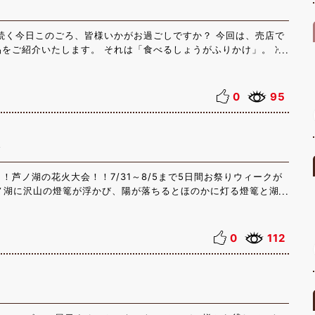
続く今日このごろ、皆様いかがお過ごしですか？ 今回は、売店で
をご紹介いたします。 それは「食べるしょうがふりかけ」。 冷
うめんと一緒に食べてもよし。 ピリリと舌に響く生姜の爽やかさ
夏は暑さで食欲減退しがちです。 手軽なお惣菜で、体をいたわっ
しょうがふりかけ ￥５２５
0
95
祭
！芦ノ湖の花火大会！！7/31～8/5まで5日間お祭りウィークが
芦ノ湖に沢山の燈篭が浮かび、陽が落ちるとほのかに灯る燈篭と湖上
綺麗です。20：00から海賊船・遊覧船からも楽しむことができ
たのですが、船の上から見る花火は圧巻です！！ぜひ一度行かれて
0
112