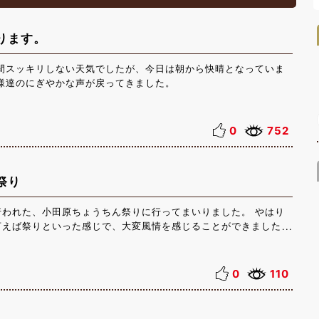
ります。
日間スッキリしない天気でしたが、今日は朝から快晴となっていま
様達のにぎやかな声が戻ってきました。
0
752
祭り
行われた、小田原ちょうちん祭りに行ってまいりました。 やはり
言えば祭りといった感じで、大変風情を感じることができました。
城の川辺に地元の小学生がイラストしたちょうちんがズラッと並ん
でとても印象深い光景でした。ぜひ皆さんにも一度はみていただき
は夏をどうお過ごしですか？ これからの夏の箱根には芦ノ湖の花
0
110
を満喫できるイベントが目白押しです。 ぜひ箱根に足をお運び下