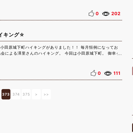
ただいております。 洋食では 「ビーフカレーセット・１，５７
ゲティ・明太子 ポモドーロ・各１，５７５
0
202
サンドウィッチ・９４５円」 和食では 「刺身定
円」 「漬け鮪納豆丼・１，６８０円」
 ・１，５７５円」
イキング☆
６８０円」 その他にも軽食・デザートのメニュー、お子様のメニ
ます。 夏バテ解消に是非、箱根甲子園レストランをご利用くださ
に小田原城下町ハイキングがありました！！ 毎月恒例になってお
会による澤里さんのハイキング。 今回は小田原城下町。 御幸ヶ
を散策いたしました☆ 当日は大変天気が良かったのですが、暑さ
原町の発見が出来たハイキングだったと思います。 澤里さんによ
画しておりますので、ぜひ一度参加してみませんか？！ 今後の予
0
111
箱根町～箱根神社（早朝ハイキング） レベル：初級 時間 朝６時
動あり） 料金 ３５００円 定員 ２０名 ８月は早朝のハイキン
気持ちの良い日を過ごせると思います！！ ご予約・お問い合わせ
373
374
375
>
>>
0123