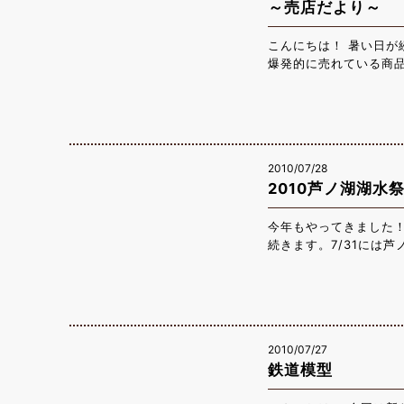
～売店だより～
こんにちは！ 暑い日が
爆発的に売れている商品
奴にのせてもよし、そ
が食欲をそそります。 
てあげましょう☆ 生
2010/07/28
2010芦ノ湖湖水
今年もやってきました！
続きます。7/31には
に広がる花火がとっても
ます。 私も去年行っ
みては？
2010/07/27
鉄道模型