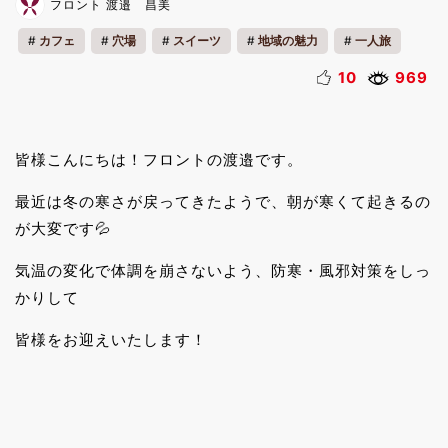
フロント 渡邉 昌美
カフェ
穴場
スイーツ
地域の魅力
一人旅
リフレッシュ
10
969
皆様こんにちは！フロントの渡邉です。
最近は冬の寒さが戻ってきたようで、朝が寒くて起きるの
が大変です💦
気温の変化で体調を崩さないよう、防寒・風邪対策をしっ
かりして
皆様をお迎えいたします！