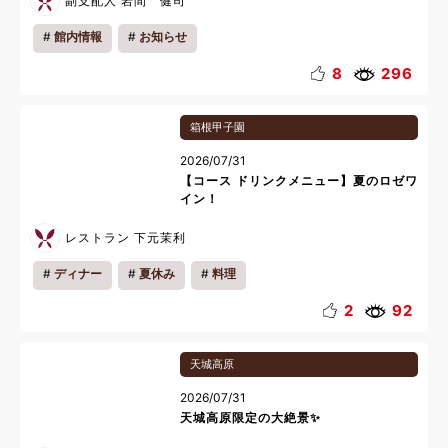
副支配人 岩間 健司
館内情報
お知らせ
8
296
箱根甲子園
2026/07/31
【コース ドリンクメニュー】夏のロゼワ
イン！
レストラン 下元茉利
ディナー
夏休み
料理
2
92
天城高原
2026/07/31
天城高原限定の大絶景✨