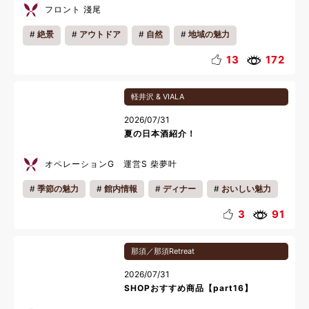
フロント 淺尾
絶景
アウトドア
自然
地域の魅力
13
172
軽井沢 & VIALA
2026/07/31
夏の日本酒紹介！
オペレーションG 運営S 柴夢叶
季節の魅力
館内情報
ディナー
おいしい魅力
お知らせ
夜
夏休み
料理
3
91
那須／那須Retreat
2026/07/31
SHOPおすすめ商品【part16】