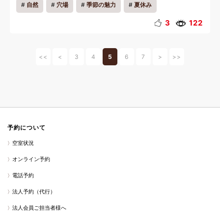
自然
穴場
季節の魅力
夏休み
3
122
<<
<
3
4
5
6
7
>
>>
予約について
空室状況
オンライン予約
電話予約
法人予約（代行）
法人会員ご担当者様へ