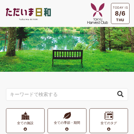
TODAY IS
8/6
THU
全ての季節・期間
全ての施設
全てのタグ