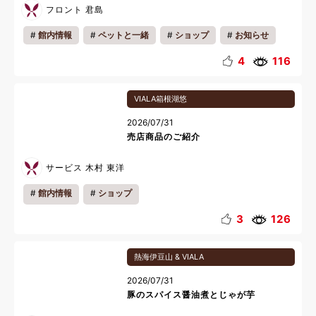
フロント 君島
館内情報
ペットと一緒
ショップ
お知らせ
キッズ
カップル
ファミリー
一人旅
4
116
リフレッシュ
夏休み
VIALA箱根湖悠
2026/07/31
売店商品のご紹介
サービス 木村 東洋
館内情報
ショップ
3
126
熱海伊豆山 & VIALA
2026/07/31
豚のスパイス醤油煮とじゃが芋