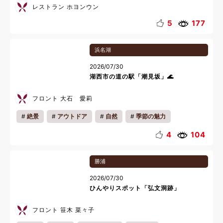
レストラン ホヨンウン
5
177
浜名湖
2026/07/30
湖西市の道の駅「潮見坂」🌊
フロント 大石 愛莉
絶景
アウトドア
自然
季節の魅力
地域の魅力
4
104
勝浦
2026/07/30
ひんやりスポット「弘文洞跡」
フロント 笹木 菜々子