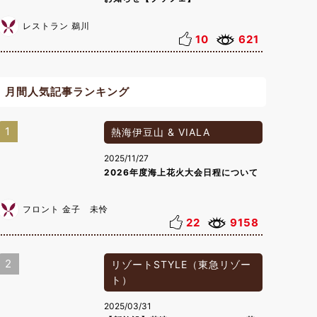
レストラン 鵜川
10
621
月間人気記事ランキング
1
熱海伊豆山 & VIALA
2025/11/27
2026年度海上花火大会日程について
フロント 金子 未怜
22
9158
2
リゾートSTYLE（東急リゾー
ト）
2025/03/31