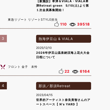
【新施設】草津＆VIALA・VIALA草
津Retreat green 5/10(土)より第
１次会員募集開始！
東急リゾート リゾートSTYLE担当
110
39518
3
熱海伊豆山 & VIALA
2025/12/10
2026年伊豆山温泉納涼海上花火大会
日程について
フロント 金子 未怜
22
6164
4
那須／那須Retreat
2023/04/15
世界的アーティスト奈良美智さんのア
ートスペース【 N's YARD 】