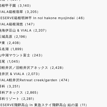
箱根甲子園（3,140）
VIALA箱根翡翠（3,205）
RESERVE箱根明神平 In nol hakone myojindai（46）
VIALA箱根湖悠（147）
熱海伊豆山 & VIALA（2,207）
天城高原（2,196）
伊東（2,408）
浜名湖（1,899）
山中湖マウント富士（243）
斑尾（1,045）
旧軽井沢／旧軽井沢アネックス（2,428）
軽井沢 & VIALA（2,073）
VIALA軽井沢Retreat creek/garden（474）
蓼科（3,251）
蓼科アネックス（2,865）
蓼科リゾート（2,281）
RESERVE飛騨高山 In 東急ステイ飛騨高山 結の湯（11）