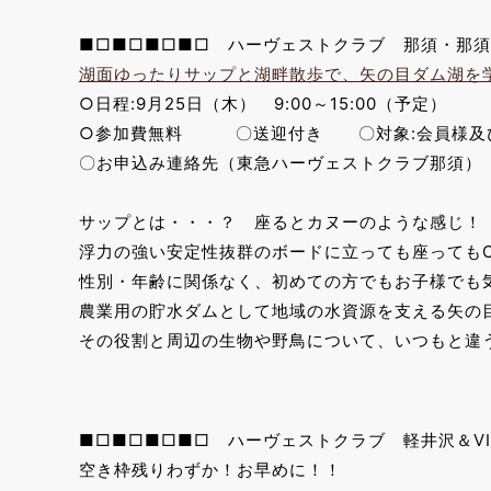
■□■□■□■□ ハーヴェストクラブ 那須・那須Re
湖面ゆったりサップと湖畔散歩で、矢の目ダム湖を
○日程:9月25日（木） 9:00～15:00（予定）
○参加費無料 〇送迎付き 〇対象:会員様及
〇お申込み連絡先（東急ハーヴェストクラブ那須） TEL.
サップとは・・・？ 座るとカヌーのような感じ！
浮力の強い安定性抜群のボードに立っても座っても
性別・年齢に関係なく、初めての方でもお子様でも
農業用の貯水ダムとして地域の水資源を支える矢の
その役割と周辺の生物や野鳥について、いつもと違
■□■□■□■□ ハーヴェストクラブ 軽井沢＆VI
空き枠残りわずか！お早めに！！