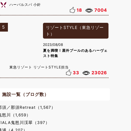
ハーバルスパ 小針
18
7004
5
リゾートSTYLE（東急リゾー
ト）
2023/08/08
夏を満喫！屋外プールのあるハーヴェ
スト特集
東急リゾート リゾートSTYLE担当
33
23026
施設一覧（ブログ数）
那須／那須Retreat（1,567）
鬼怒川（1,659）
VIALA鬼怒川渓翠（397）
勝浦（4,207）