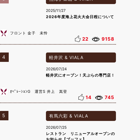
2025/11/27
2026年度海上花火大会日程について
フロント 金子 未怜
22
9158
4
軽井沢 & VIALA
2026/07/24
軽井沢にオープン！天ぷらの専門店！
ｵﾍﾟﾚｰｼｮﾝG 運営S 井上 嵩登
14
745
5
有馬六彩 & VIALA
2026/07/25
レストラン リニューアルオープンの
お知らせ【ブッフェ】