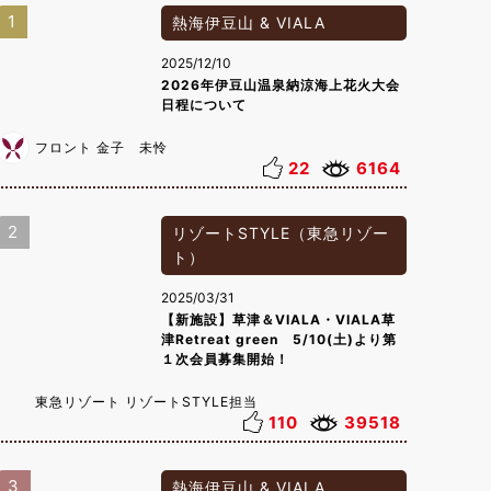
1
熱海伊豆山 & VIALA
2025/12/10
2026年伊豆山温泉納涼海上花火大会
日程について
フロント 金子 未怜
22
6164
2
リゾートSTYLE（東急リゾー
ト）
2025/03/31
【新施設】草津＆VIALA・VIALA草
津Retreat green 5/10(土)より第
１次会員募集開始！
東急リゾート リゾートSTYLE担当
110
39518
3
熱海伊豆山 & VIALA