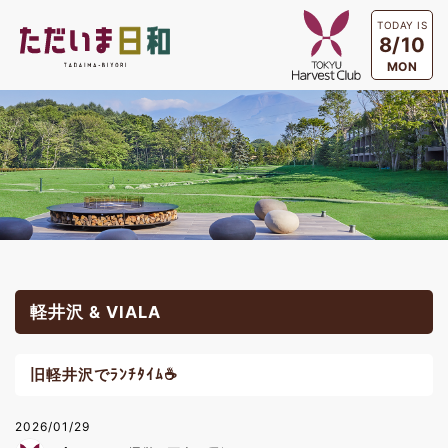
TODAY IS
8/10
MON
軽井沢 & VIALA
旧軽井沢でﾗﾝﾁﾀｲﾑ☕
2026/01/29