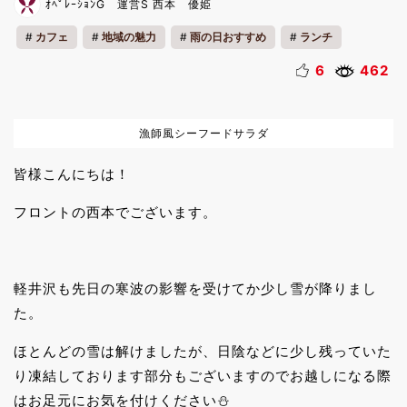
ｵﾍﾟﾚｰｼｮﾝG 運営S 西本 優姫
カフェ
地域の魅力
雨の日おすすめ
ランチ
おいしい魅力
カップル
ファミリー
一人旅
6
462
リフレッシュ
雨の日
漁師風シーフードサラダ
皆様こんにちは！
フロントの西本でございます。
軽井沢も先日の寒波の影響を受けてか少し雪が降りまし
た。
ほとんどの雪は解けましたが、日陰などに少し残っていた
り凍結しております部分もございますのでお越しになる際
はお足元にお気を付けください⛄