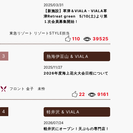
2025/03/31
【新施設】草津＆VIALA・VIALA草
津Retreat green 5/10(土)より第
１次会員募集開始！
東急リゾート リゾートSTYLE担当
110
39525
3
熱海伊豆山 & VIALA
2025/11/27
2026年度海上花火大会日程について
フロント 金子 未怜
22
9161
4
軽井沢 & VIALA
2026/07/24
軽井沢にオープン！天ぷらの専門店！