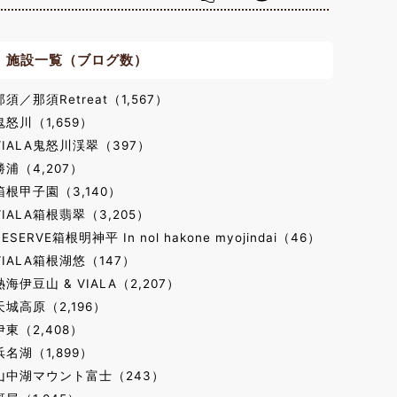
施設一覧（ブログ数）
那須／那須Retreat（1,567）
鬼怒川（1,659）
VIALA鬼怒川渓翠（397）
勝浦（4,207）
箱根甲子園（3,140）
VIALA箱根翡翠（3,205）
RESERVE箱根明神平 In nol hakone myojindai（46）
VIALA箱根湖悠（147）
熱海伊豆山 & VIALA（2,207）
天城高原（2,196）
伊東（2,408）
浜名湖（1,899）
山中湖マウント富士（243）