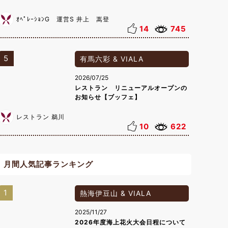
ｵﾍﾟﾚｰｼｮﾝG 運営S 井上 嵩登
14
745
5
有馬六彩 & VIALA
2026/07/25
レストラン リニューアルオープンの
お知らせ【ブッフェ】
レストラン 鵜川
10
622
月間人気記事ランキング
1
熱海伊豆山 & VIALA
2025/11/27
2026年度海上花火大会日程について