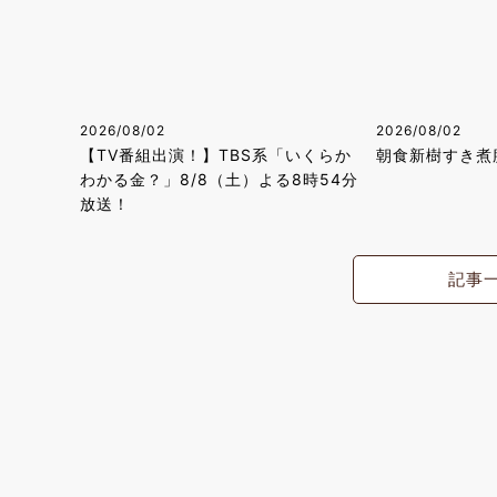
2026/08/02
2026/08/02
【TV番組出演！】TBS系「いくらか
朝食新樹すき煮
わかる金？」8/8（土）よる8時54分
放送！
記事