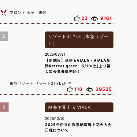
フロント 金子 未怜
22
9161
2
リゾートSTYLE（東急リゾー
ト）
2025/03/31
【新施設】草津＆VIALA・VIALA草
津Retreat green 5/10(土)より第
１次会員募集開始！
東急リゾート リゾートSTYLE担当
110
39525
3
熱海伊豆山 & VIALA
2025/12/10
2026年伊豆山温泉納涼海上花火大会
日程について