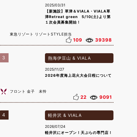
2025/03/31
【新施設】草津＆VIALA・VIALA草
津Retreat green 5/10(土)より第
１次会員募集開始！
東急リゾート リゾートSTYLE担当
109
39398
3
熱海伊豆山 & VIALA
2025/11/27
2026年度海上花火大会日程について
フロント 金子 未怜
22
9091
4
軽井沢 & VIALA
2026/07/24
軽井沢にオープン！天ぷらの専門店！