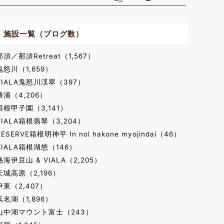
施設一覧（ブログ数）
那須／那須Retreat（1,567）
鬼怒川（1,659）
VIALA鬼怒川渓翠（397）
勝浦（4,206）
箱根甲子園（3,141）
VIALA箱根翡翠（3,204）
RESERVE箱根明神平 In nol hakone myojindai（46）
VIALA箱根湖悠（146）
熱海伊豆山 & VIALA（2,205）
天城高原（2,196）
伊東（2,407）
浜名湖（1,896）
山中湖マウント富士（243）