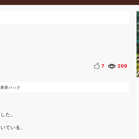
7
209
粕美容パック
ました。
だいている、