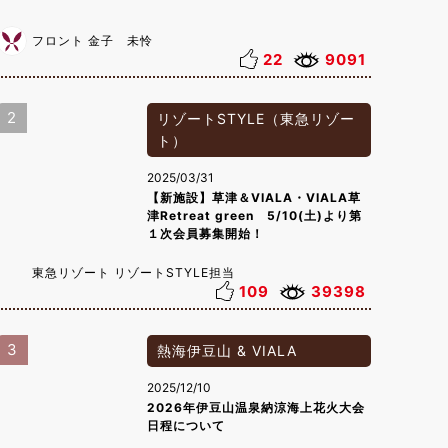
フロント 金子 未怜
22
9091
2
リゾートSTYLE（東急リゾー
ト）
2025/03/31
【新施設】草津＆VIALA・VIALA草
津Retreat green 5/10(土)より第
１次会員募集開始！
東急リゾート リゾートSTYLE担当
109
39398
3
熱海伊豆山 & VIALA
2025/12/10
2026年伊豆山温泉納涼海上花火大会
日程について