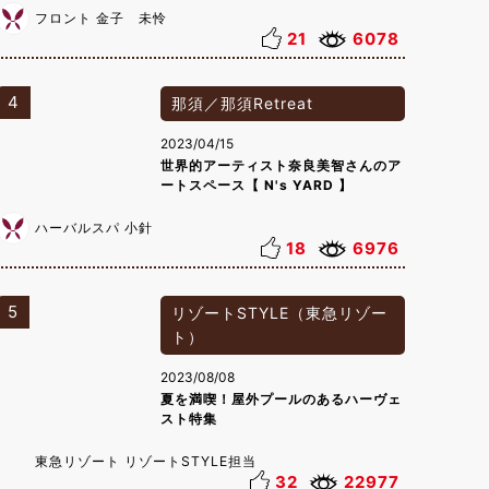
フロント 金子 未怜
21
6078
4
那須／那須Retreat
2023/04/15
世界的アーティスト奈良美智さんのア
ートスペース【 N's YARD 】
ハーバルスパ 小針
18
6976
5
リゾートSTYLE（東急リゾー
ト）
2023/08/08
夏を満喫！屋外プールのあるハーヴェ
スト特集
東急リゾート リゾートSTYLE担当
32
22977