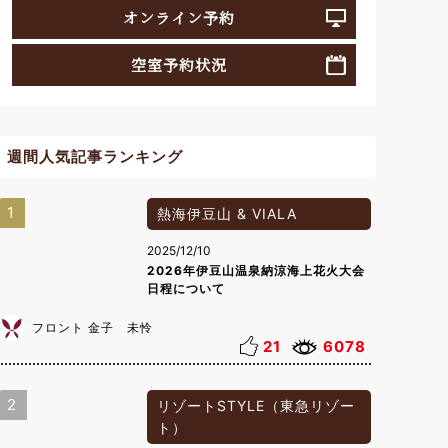
オンライン予約
空室予約状況
週間人気記事ランキング
1
熱海伊豆山 & VIALA
2025/12/10
2026年伊豆山温泉納涼海上花火大会
日程について
フロント 金子 未怜
21
6078
2
リゾートSTYLE（東急リゾー
ト）