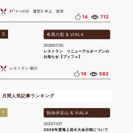
ｵﾍﾟﾚｰｼｮﾝG 運営S 井上 嵩登
14
712
5
有馬六彩 & VIALA
2026/07/25
レストラン リニューアルオープンの
お知らせ【ブッフェ】
レストラン 鵜川
10
582
月間人気記事ランキング
1
熱海伊豆山 & VIALA
2025/11/27
2026年度海上花火大会日程について