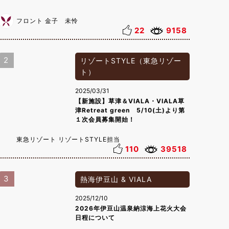
フロント 金子 未怜
22
9158
2
リゾートSTYLE（東急リゾー
ト）
2025/03/31
【新施設】草津＆VIALA・VIALA草
津Retreat green 5/10(土)より第
１次会員募集開始！
東急リゾート リゾートSTYLE担当
110
39518
3
熱海伊豆山 & VIALA
2025/12/10
2026年伊豆山温泉納涼海上花火大会
日程について