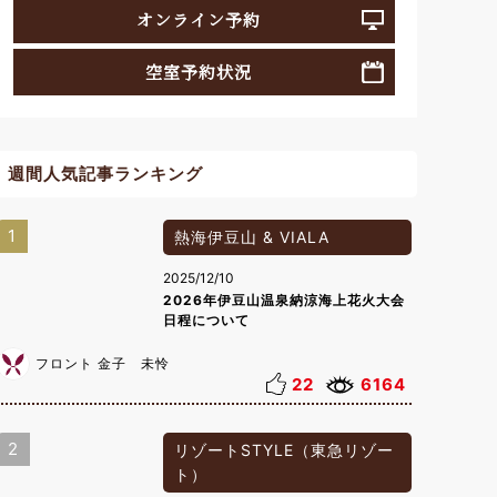
オンライン予約
空室予約状況
週間人気記事ランキング
1
熱海伊豆山 & VIALA
2025/12/10
2026年伊豆山温泉納涼海上花火大会
日程について
フロント 金子 未怜
22
6164
2
リゾートSTYLE（東急リゾー
ト）