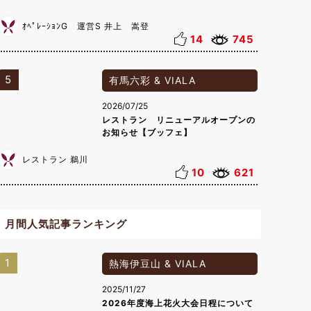
ｵﾍﾟﾚｰｼｮﾝG 運営S 井上 嵩登
14
745
5
有馬六彩 & VIALA
2026/07/25
レストラン リニューアルオープンの
お知らせ【ブッフェ】
レストラン 鵜川
10
621
月間人気記事ランキング
1
熱海伊豆山 & VIALA
2025/11/27
2026年度海上花火大会日程について