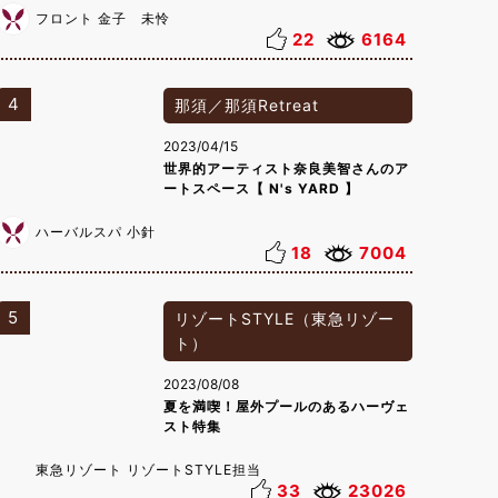
フロント 金子 未怜
22
6164
4
那須／那須Retreat
2023/04/15
世界的アーティスト奈良美智さんのア
ートスペース【 N's YARD 】
ハーバルスパ 小針
18
7004
5
リゾートSTYLE（東急リゾー
ト）
2023/08/08
夏を満喫！屋外プールのあるハーヴェ
スト特集
東急リゾート リゾートSTYLE担当
33
23026