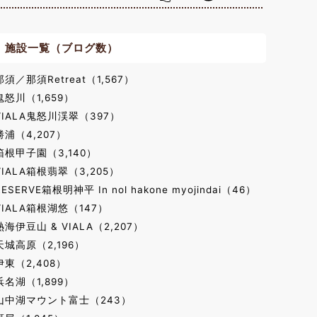
施設一覧（ブログ数）
那須／那須Retreat（1,567）
鬼怒川（1,659）
VIALA鬼怒川渓翠（397）
勝浦（4,207）
箱根甲子園（3,140）
VIALA箱根翡翠（3,205）
RESERVE箱根明神平 In nol hakone myojindai（46）
VIALA箱根湖悠（147）
熱海伊豆山 & VIALA（2,207）
天城高原（2,196）
伊東（2,408）
浜名湖（1,899）
山中湖マウント富士（243）