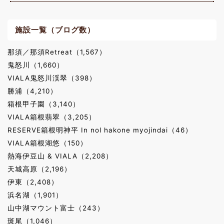
施設一覧（ブログ数）
那須／那須Retreat（1,567）
鬼怒川（1,660）
VIALA鬼怒川渓翠（398）
勝浦（4,210）
箱根甲子園（3,140）
VIALA箱根翡翠（3,205）
RESERVE箱根明神平 In nol hakone myojindai（46）
VIALA箱根湖悠（150）
熱海伊豆山 & VIALA（2,208）
天城高原（2,196）
伊東（2,408）
浜名湖（1,901）
山中湖マウント富士（243）
斑尾（1,046）