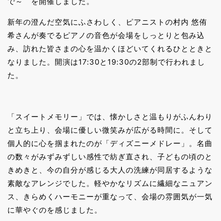
で～ を開催しました。
新年の澄んだ空気にふさわしく、ピアニストの村内 悠侑
希さんが奏でるピアノの音色が会場をしっとりと包み込
み、訪れた皆さまの心を温かくほどいてくれるひとときと
なりました。開演は17:30と19:30の2部制で行われまし
た。
「スイートメモリー」では、懐かしさと温もりがふんわり
と立ち上り、会場に優しい微笑みが広がる時間に。そして
個人的に心を掴まれたのが「ディズニーメドレー」。名曲
の数々がみずみずしい感性で紡ぎ直され、子どもの頃のと
きめきと、今の自分が感じる大人の洗練が同居するような
素敵なアレンジでした。軽やかなリズムに繊細なニュアン
ス、きらめくハーモニーが重なって、会場の雰囲気が一気
に華やぐのを感じました。