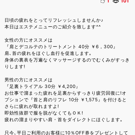
1
101
日頃の疲れをとってリフレッシュしませんか♪
本日はエステメニューのご紹介を致します^^
女性の方にオススメは
『肩とデコルテのトリートメント 40分 ￥6，300』
肩､首の疲れをほぐし血行を促進します｡
身体の裏表を万遍なくマッサージするのでむくみがすっき
りします!
男性の方にオススメは
『足裏トライアル 30分 ￥4,200』
お仕事で溜まった疲れを足裏からすっきり疲労回復に!オ
プションで『首と肩のリフレ 10分 ￥1,575』を付けると
さらに疲れが取れますよ!
即効性抜群で服を脱がなくてもＯＫ!
疲れの溜まりやすい肩・首をダイレクトにほぐします｡
只今､平日ご利用のお客様に10％OFF券をプレゼントして