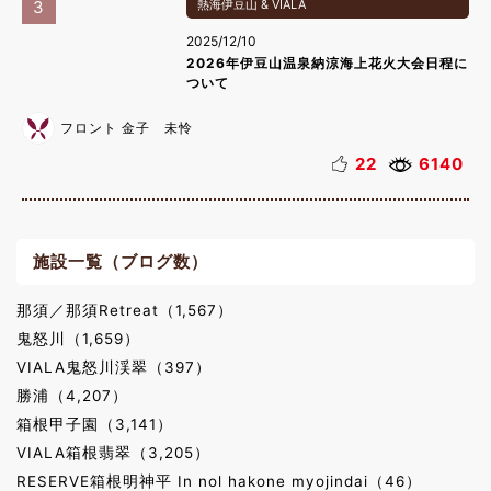
3
熱海伊豆山 & VIALA
2025/12/10
2026年伊豆山温泉納涼海上花火大会日程に
ついて
フロント 金子 未怜
22
6140
施設一覧（ブログ数）
那須／那須Retreat（1,567）
鬼怒川（1,659）
VIALA鬼怒川渓翠（397）
勝浦（4,207）
箱根甲子園（3,141）
VIALA箱根翡翠（3,205）
RESERVE箱根明神平 In nol hakone myojindai（46）