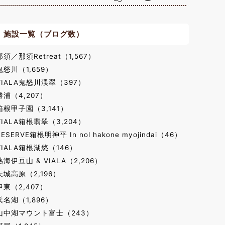
施設一覧（ブログ数）
那須／那須Retreat（1,567）
鬼怒川（1,659）
VIALA鬼怒川渓翠（397）
勝浦（4,207）
箱根甲子園（3,141）
VIALA箱根翡翠（3,204）
RESERVE箱根明神平 In nol hakone myojindai（46）
VIALA箱根湖悠（146）
熱海伊豆山 & VIALA（2,206）
天城高原（2,196）
伊東（2,407）
浜名湖（1,896）
山中湖マウント富士（243）