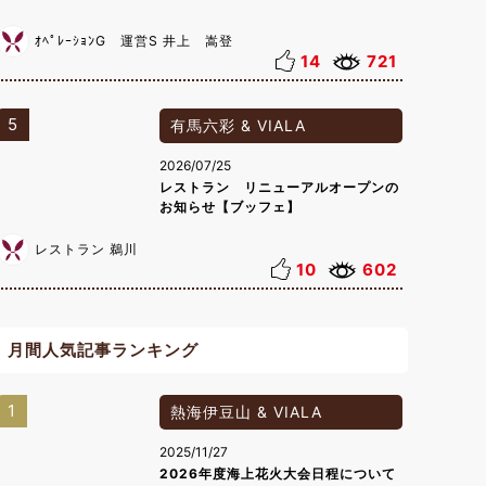
ｵﾍﾟﾚｰｼｮﾝG 運営S 井上 嵩登
14
721
5
有馬六彩 & VIALA
2026/07/25
レストラン リニューアルオープンの
お知らせ【ブッフェ】
レストラン 鵜川
10
602
月間人気記事ランキング
1
熱海伊豆山 & VIALA
2025/11/27
2026年度海上花火大会日程について