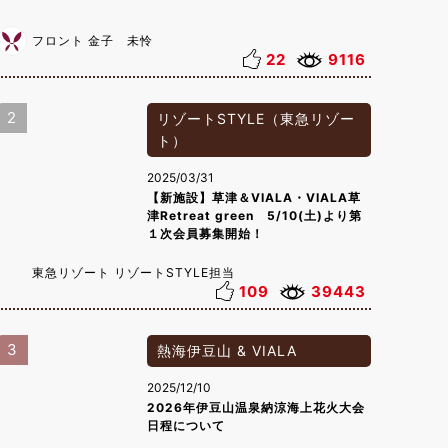
フロント 金子 未怜
22
9116
2
リゾートSTYLE（東急リゾー
ト）
2025/03/31
【新施設】草津＆VIALA・VIALA草
津Retreat green 5/10(土)より第
１次会員募集開始！
東急リゾート リゾートSTYLE担当
109
39443
3
熱海伊豆山 & VIALA
2025/12/10
2026年伊豆山温泉納涼海上花火大会
日程について