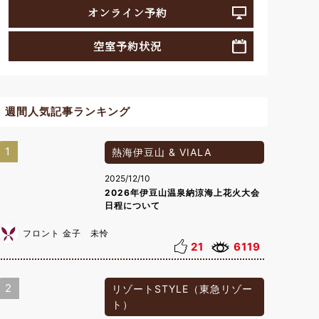
オンライン予約
空室予約状況
週間人気記事ランキング
1
熱海伊豆山 & VIALA
2025/12/10
2026年伊豆山温泉納涼海上花火大会
日程について
フロント 金子 未怜
21
6119
2
リゾートSTYLE（東急リゾー
ト）