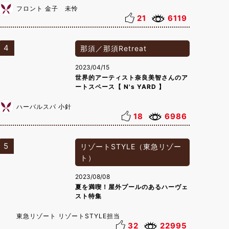
フロント 金子 未怜
21
6119
4
那須／那須Retreat
2023/04/15
世界的アーティスト奈良美智さんのア
ートスペース【 N's YARD 】
ハーバルスパ 小針
18
6986
5
リゾートSTYLE（東急リゾー
ト）
2023/08/08
夏を満喫！屋外プールのあるハーヴェ
スト特集
東急リゾート リゾートSTYLE担当
32
22995