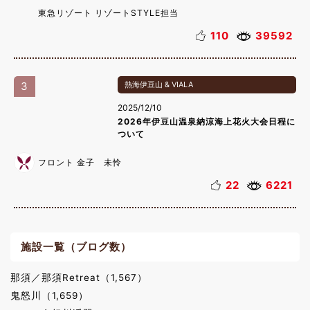
東急リゾート リゾートSTYLE担当
110
39592
3
熱海伊豆山 & VIALA
2025/12/10
2026年伊豆山温泉納涼海上花火大会日程に
ついて
フロント 金子 未怜
22
6221
施設一覧（ブログ数）
那須／那須Retreat（1,567）
鬼怒川（1,659）