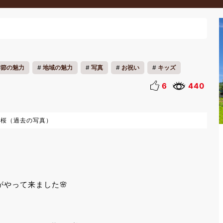
季節の魅力
地域の魅力
写真
お祝い
キッズ
リラックス
ウェルネス
春休み
6
440
の桜（過去の写真）
やって来ました🌸