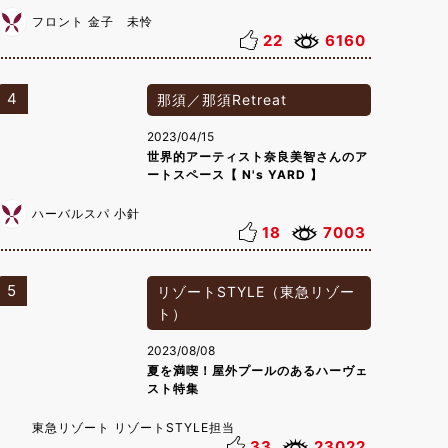
フロント 金子 未怜
22
6160
4
那須／那須Retreat
2023/04/15
世界的アーティスト奈良美智さんのア
ートスペース【 N's YARD 】
ハーバルスパ 小針
18
7003
5
リゾートSTYLE（東急リゾー
ト）
2023/08/08
夏を満喫！屋外プールのあるハーヴェ
スト特集
東急リゾート リゾートSTYLE担当
33
23022