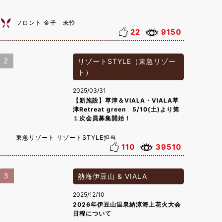
フロント 金子 未怜
22
9150
2
リゾートSTYLE（東急リゾー
ト）
2025/03/31
【新施設】草津＆VIALA・VIALA草
津Retreat green 5/10(土)より第
１次会員募集開始！
東急リゾート リゾートSTYLE担当
110
39510
3
熱海伊豆山 & VIALA
2025/12/10
2026年伊豆山温泉納涼海上花火大会
日程について