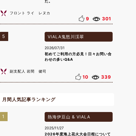
た。
フロント ライ レヌカ
9
301
5
VIALA鬼怒川渓翠
2026/07/31
初めてご利用の方必見！日々お問い合
わせの多いQ&A
副支配人 岩間 健司
10
339
月間人気記事ランキング
1
熱海伊豆山 & VIALA
2025/11/27
2026年度海上花火大会日程について