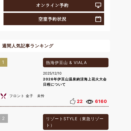
オンライン予約
空室予約状況
週間人気記事ランキング
1
熱海伊豆山 & VIALA
2025/12/10
2026年伊豆山温泉納涼海上花火大会
日程について
フロント 金子 未怜
22
6160
2
リゾートSTYLE（東急リゾー
ト）