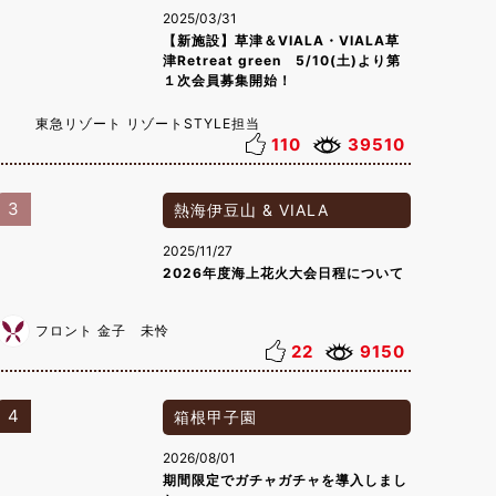
2025/03/31
【新施設】草津＆VIALA・VIALA草
津Retreat green 5/10(土)より第
１次会員募集開始！
東急リゾート リゾートSTYLE担当
110
39510
3
熱海伊豆山 & VIALA
2025/11/27
2026年度海上花火大会日程について
フロント 金子 未怜
22
9150
4
箱根甲子園
2026/08/01
期間限定でガチャガチャを導入しまし