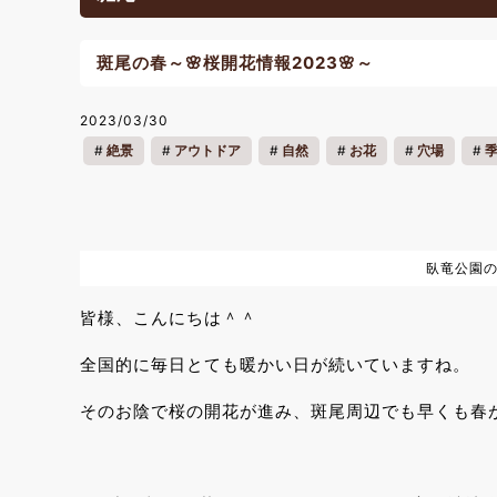
斑尾の春～🌸桜開花情報2023🌸～
2023/03/30
絶景
アウトドア
自然
お花
穴場
カップル
ファミリー
一人旅
リフレッシュ
臥竜公園
皆様、こんにちは＾＾
全国的に毎日とても暖かい日が続いていますね。
そのお陰で桜の開花が進み、斑尾周辺でも早くも春が