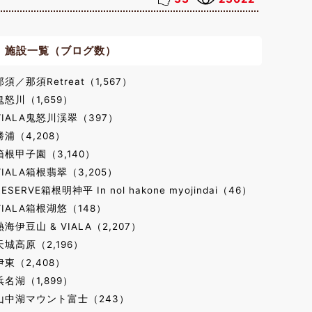
施設一覧（ブログ数）
那須／那須Retreat（1,567）
鬼怒川（1,659）
VIALA鬼怒川渓翠（397）
勝浦（4,208）
箱根甲子園（3,140）
VIALA箱根翡翠（3,205）
RESERVE箱根明神平 In nol hakone myojindai（46）
VIALA箱根湖悠（148）
熱海伊豆山 & VIALA（2,207）
天城高原（2,196）
伊東（2,408）
浜名湖（1,899）
山中湖マウント富士（243）