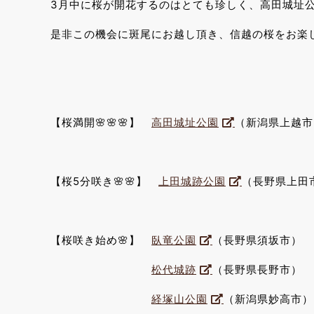
3月中に桜が開花するのはとても珍しく、高田城址公園
是非この機会に斑尾にお越し頂き、信越の桜をお楽
【桜満開🌸🌸🌸】
高田城址公園
（新潟県上越市
【桜5分咲き🌸🌸】
上田城跡公園
（長野県上田
【桜咲き始め🌸】
臥竜公園
（長野県須坂市）
松代城跡
（長野県長野市）
経塚山公園
（新潟県妙高市）