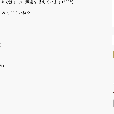
ではすでに満開を迎えています(*^^*)
しみくださいね♡
）
市）