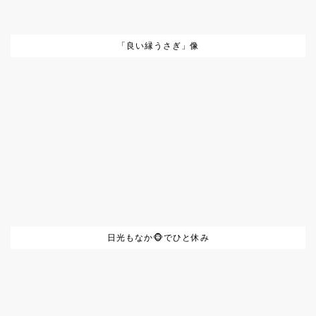
「良い縁うさぎ」像
日光もなか🐵でひと休み