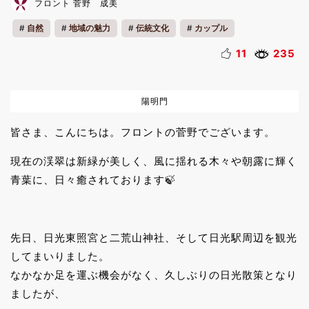
フロント 菅野 成美
自然
地域の魅力
伝統文化
カップル
ファミリー
一人旅
リフレッシュ
歴史
11
235
陽明門
皆さま、こんにちは。フロントの菅野でございます。
現在の渓翠は新緑が美しく、風に揺れる木々や朝露に輝く
青葉に、日々癒されております🍃
先日、日光東照宮と二荒山神社、そして日光駅周辺を観光
してまいりました。
なかなか足を運ぶ機会がなく、久しぶりの日光散策となり
ましたが、