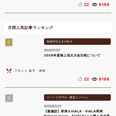
22
9199
月間人気記事ランキング
1
熱海伊豆山 & VIALA
2025/11/27
2026年度海上花火大会日程について
フロント 金子 未怜
22
9199
2
リゾートSTYLE（東急リゾート）
2025/03/31
【新施設】草津＆VIALA・VIALA草津
Retreat green 5/10(土)より第１次会員