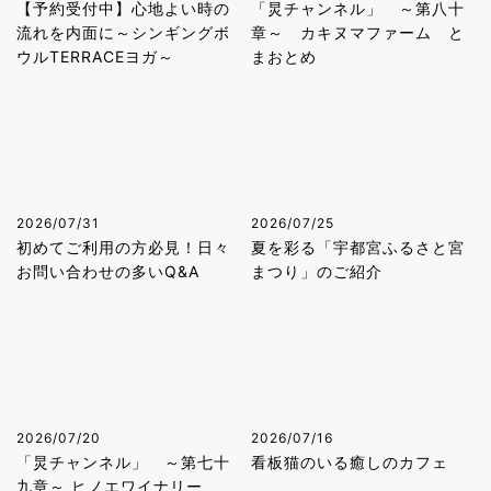
【予約受付中】心地よい時の
「炅チャンネル」 ～第八十
流れを内面に～シンギングボ
章～ カキヌマファーム と
ウルTERRACEヨガ～
まおとめ
2026/07/31
2026/07/25
初めてご利用の方必見！日々
夏を彩る「宇都宮ふるさと宮
お問い合わせの多いQ&A
まつり」のご紹介
2026/07/20
2026/07/16
「炅チャンネル」 ～第七十
看板猫のいる癒しのカフェ
九章～ ヒノエワイナリー