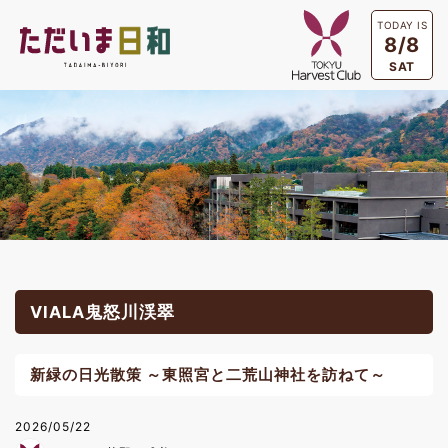
TODAY IS
8/8
SAT
VIALA鬼怒川渓翠
新緑の日光散策 ～東照宮と二荒山神社を訪ねて～
2026/05/22