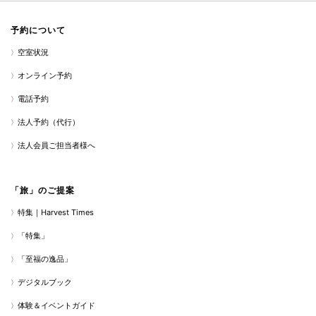
予約について
空室状況
オンライン予約
電話予約
法人予約（代行）
法人会員ご担当者様へ
「旅」のご提案
特集｜Harvest Times
「特集」
「至福の逸品」
デジタルブック
体験＆イベントガイド