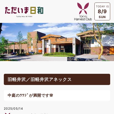
TODAY IS
8/9
SUN
旧軽井沢／旧軽井沢アネックス
中庭のﾂﾂｼﾞが満開です🌸
2025/05/14