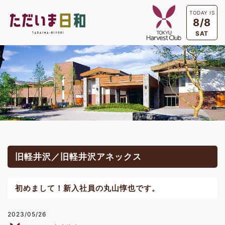
TODAY IS
8/8
SAT
旧軽井沢／旧軽井沢アネックス
初めまして！新入社員の丸山惇也です。
2023/05/26