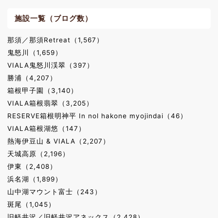
施設一覧（ブログ数）
那須／那須Retreat（1,567）
鬼怒川（1,659）
VIALA鬼怒川渓翠（397）
勝浦（4,207）
箱根甲子園（3,140）
VIALA箱根翡翠（3,205）
RESERVE箱根明神平 In nol hakone myojindai（46）
VIALA箱根湖悠（147）
熱海伊豆山 & VIALA（2,207）
天城高原（2,196）
伊東（2,408）
浜名湖（1,899）
山中湖マウント富士（243）
斑尾（1,045）
旧軽井沢／旧軽井沢アネックス（2,428）