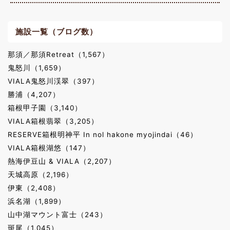
施設一覧（ブログ数）
那須／那須Retreat（1,567）
鬼怒川（1,659）
VIALA鬼怒川渓翠（397）
勝浦（4,207）
箱根甲子園（3,140）
VIALA箱根翡翠（3,205）
RESERVE箱根明神平 In nol hakone myojindai（46）
VIALA箱根湖悠（147）
熱海伊豆山 & VIALA（2,207）
天城高原（2,196）
伊東（2,408）
浜名湖（1,899）
山中湖マウント富士（243）
斑尾（1,045）