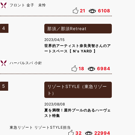
フロント 金子 未怜
21
6108
4
那須／那須Retreat
2023/04/15
世界的アーティスト奈良美智さんのア
ートスペース【 N's YARD 】
ハーバルスパ 小針
18
6984
5
リゾートSTYLE（東急リゾー
ト）
2023/08/08
夏を満喫！屋外プールのあるハーヴェ
スト特集
東急リゾート リゾートSTYLE担当
32
22994