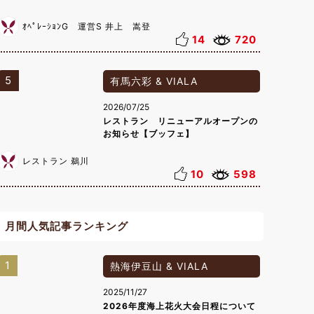
ｵﾍﾟﾚｰｼｮﾝG 運営S 井上 嵩登
14
720
5
有馬六彩 & VIALA
2026/07/25
レストラン リニューアルオープンの
お知らせ【ブッフェ】
レストラン 鵜川
10
598
月間人気記事ランキング
1
熱海伊豆山 & VIALA
2025/11/27
2026年度海上花火大会日程について