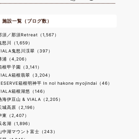
施設一覧（ブログ数）
那須／那須Retreat（1,567）
鬼怒川（1,659）
VIALA鬼怒川渓翠（397）
勝浦（4,206）
箱根甲子園（3,141）
VIALA箱根翡翠（3,204）
RESERVE箱根明神平 In nol hakone myojindai（46）
VIALA箱根湖悠（146）
熱海伊豆山 & VIALA（2,205）
天城高原（2,196）
伊東（2,407）
浜名湖（1,896）
山中湖マウント富士（243）