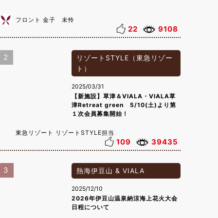
フロント 金子 未怜
22
9108
2
リゾートSTYLE（東急リゾー
ト）
2025/03/31
【新施設】草津＆VIALA・VIALA草
津Retreat green 5/10(土)より第
１次会員募集開始！
東急リゾート リゾートSTYLE担当
109
39435
3
熱海伊豆山 & VIALA
2025/12/10
2026年伊豆山温泉納涼海上花火大会
日程について