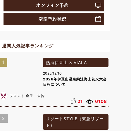
オンライン予約
空室予約状況
週間人気記事ランキング
1
熱海伊豆山 & VIALA
2025/12/10
2026年伊豆山温泉納涼海上花火大会
日程について
フロント 金子 未怜
21
6108
2
リゾートSTYLE（東急リゾー
ト）