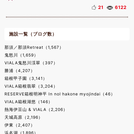
21
6122
施設一覧（ブログ数）
那須／那須Retreat（1,567）
鬼怒川（1,659）
VIALA鬼怒川渓翠（397）
勝浦（4,207）
箱根甲子園（3,141）
VIALA箱根翡翠（3,204）
RESERVE箱根明神平 In nol hakone myojindai（46）
VIALA箱根湖悠（146）
熱海伊豆山 & VIALA（2,206）
天城高原（2,196）
伊東（2,407）
浜名湖（1,896）