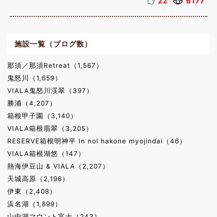
22
6177
施設一覧（ブログ数）
那須／那須Retreat（1,567）
鬼怒川（1,659）
VIALA鬼怒川渓翠（397）
勝浦（4,207）
箱根甲子園（3,140）
VIALA箱根翡翠（3,205）
RESERVE箱根明神平 In nol hakone myojindai（46）
VIALA箱根湖悠（147）
熱海伊豆山 & VIALA（2,207）
天城高原（2,196）
伊東（2,408）
浜名湖（1,899）
山中湖マウント富士（243）