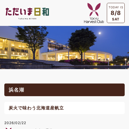
TODAY IS
8/8
SAT
浜名湖
炭火で味わう北海道産帆立
2026/02/22