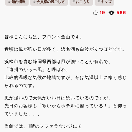
館内情報
会員様の過ごし方
おこもり
キッズ
ファミリー
一人旅
19
566
皆様こんにちは、フロント金山です。
近頃は風が強い日が多く、浜名湖も白波が立つほどです。
浜松市を含む静岡県西部は風が強いことが有名で、
「遠州のからっ風」と呼ばれ、
比較的温暖な気候の地域ですが、冬は気温以上に寒く感じ
られるのです。
風が強いので天気がいい日は続いているのですが、
先日のお客様も「寒いからホテルに籠っている！」と仰っ
ていました、、、
当館では、1階のソファラウンジにて