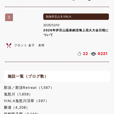
3
熱海伊豆山 & VIALA
2025/12/10
2026年伊豆山温泉納涼海上花火大会日程に
ついて
フロント 金子 未怜
22
6221
施設一覧（ブログ数）
那須／那須Retreat（1,567）
鬼怒川（1,659）
VIALA鬼怒川渓翠（397）
勝浦（4,208）