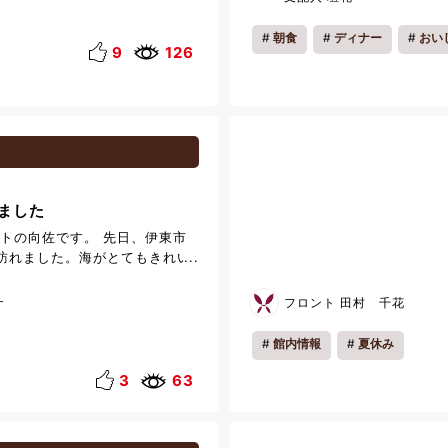
都会とは違って空気が本当に美
しやすい素敵な街だと感じてい
朝食
ディナー
おい
鑑賞と野球観戦です。 ホテルで
9
126
お気軽にお声がけいただけると
まと素敵なひと時を共有できるこ
にしております。これからどう
いたします！
ました
ントの向佐です。 先日、伊東市
訪れました。海がとてもきれい
る景色はとても心地よく感じら
海岸の名所である門脇つり橋を渡
フロント 田村 千花
す
ことができ、橋の上から眺める
す。そして、波が岩に打ち寄せ
館内情報
夏休み
ていました。 現在の門脇つり橋
多くの方に親しまれており、城
3
63
スポットです。断崖絶壁の景観
うに整備されておりまして、外
れていました。 天気も良く、海