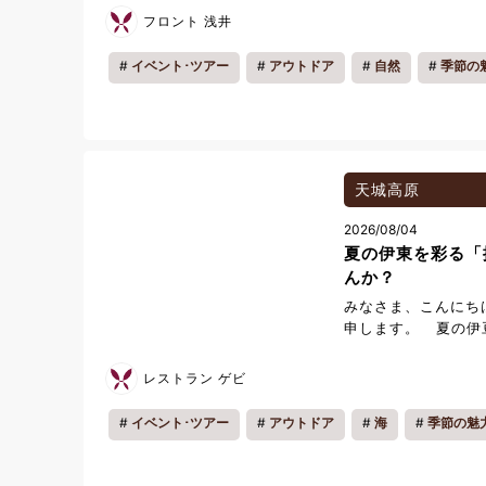
日の地域もあるなど
フロント 浅井
せ。 そんな暑い夏
たので、ご報告いた
イベント･ツアー
アウトドア
自然
季節の
シャワークライミン
ルメットを着用し、
んだり！！ 夏のレ
は次の日腕が筋肉痛
次の日がお休みがよ
かあり、お子様もご
天城高原
【那須アウトバック
2026/08/04
ださい！ 那須アウ
夏の伊東を彩る「
んか？
みなさま、こんにち
申します。 夏の伊
多く開催されます。
うのが、**「伊東
レストラン ゲビ
**です。 ホテルか
ビーチ周辺で開催さ
イベント･ツアー
アウトドア
海
季節の魅
です。 祭りの期間
力ある和太鼓演奏な
が行われます。 そし