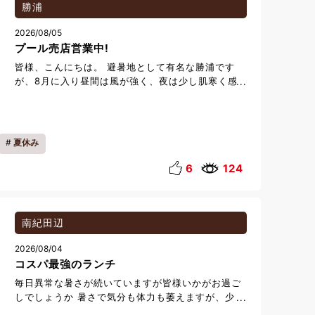
tokyu.com/activity/swimming-pool/ 皆様のご利
勝浦
用お待ちしております。
2026/08/05
プール売店営業中!
皆様、こんにちは。 避暑地として有名な勝浦です
が、8月に入り昼間は風が強く、夜は少し肌寒く感
じる日が続いております。 寒暖差も大きいので皆様
も体調管理には十分気をつけてお過ごしくださいま
せ。 夏期間限定で営業中の屋外プールに併設して
いる売店では、焼きそばやソーセージなどの屋台の
夏休み
定番メニューをはじめ、ナゲットや焼きおにぎりな
どのホットフードも数量限定でご用意しておりま
6
124
す。 生ビールやハイボールなどの販売もしておりま
すので、アルコールと一緒にフードを楽しむのもお
すすめです。 その他にもアイスクリームやフロー
ズンアルコールなど暑さを和らげるメニューも多数
南紀田辺
ご用意しております。プールサイドでのんびりした
2026/08/04
いという方にもお楽しみ頂けますのでプールご利用
コスパ最強のランチ
の際はぜひ売店もお立ち寄りくださいませ。 ◎プ
ール売店 営業時間 9:00~17:00 ※プールは
毎日異常な暑さが続いていますが皆様いかがお過ご
9:00~18:00で営業しております。
しでしょうか 暑さで気分も体力も萎えますが、少し
アガりそうなコスパ最強のランチをご紹介します。