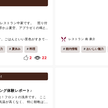
気持ちよく過ごすことができま
場で写真を撮られている観光客
っしゃいました。 皆様もぜひ、
みてはいかがでしょうか。
 レストラン中家です。 照り付
浮かぶ夏空、アブラゼミの鳴き
本格的な夏がやってきたなぁ…と
 ラコルタの夏のお飲み物紹介
レストラン 南 康介
す。ごはんといい景色がすきで
酒、カクテルとご紹介して参りま
ンのご紹介です。 今年のラコル
力
夏休み
料理
館内情報
おいしい魅力
を定期的に変更してご用意して
んなワインがあるかはその日のお
2
22
グラスワインの銘柄はスタッフ
説明いたします！ ワインにご興
ご利用くださいませ！
t
ング体験レポート♪
！フロントの浅井です。 ここ
気温が高くなく、 特に朝晩は過
ております。 ただ全国では酷暑