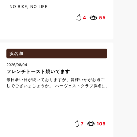
和歌山県白浜町中にある「くおり亭」は、地元企業
NO BIKE, NO LIFE
の社員食堂でありながら一般客も利用が可能。人気
はコスパ最強の「日替わり定食」（７００円）で、
4
55
野菜と一緒に肉や魚をおいしく健康的に食べられる
ようバランスの良い献立になっています。ご飯は酵
素玄米・玄米・白米から選べ、しかもご飯と汁物は
お代わり自由。日替わり以外のメニューもありま
す。営業はランチタイムだけですのでご注意を。 社
員食堂 くおり亭へはホテルから約10km、お車で約
浜名湖
20分です。 住所 和歌山県西牟婁郡白浜町
2026/08/04
中1701-3 電話 050-1807-3391 営業時
フレンチトースト焼いてます
間 11：30～14：00(L.O.13:30) 定休日
土曜日・日曜日・祝日 駐車場 有り
毎日暑い日が続いておりますが、皆様いかがお過ご
しでございましょうか。 ハーヴェストクラブ浜名湖
では、今春よりフロントスタッフがレストランに、
レストランスタッフがフロントにと、お互いが相互
に業務を理解しお客様と接する時間を増やす試みを
おこなっております。 フロントでも夜勤の時間帯に
主に従事しているスタッフ3人も時折レストランの
勤務にもつかせていただいております。 朝食の時間
7
105
帯にはフレンチトーストを焼いて皆様にご提供させ
ていただいております。月に数えるほどではありま