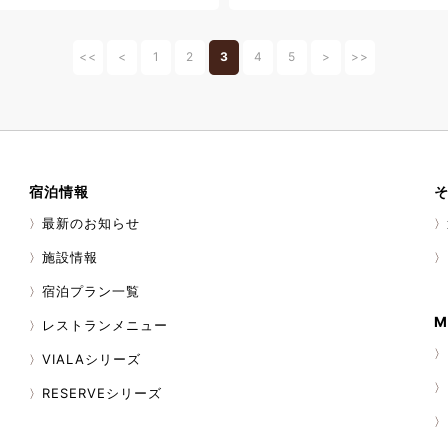
火が夜空を彩る海上花火大会を開
ち上がる大輪の花火は、伊東なら
景です。 夏の思い出づくり
<<
<
1
2
3
4
5
>
>>
ともに、季節のイベントを楽しん
ょうか。 伊東観光のあとには、
気に包まれながら、ゆったりと
ごしください。 みなさまのお越
しております。 イベント情報
in Festival） 開催日 2026年
宿泊情報
10日（月） 主なイベント 灯籠
上花火大会（8月10日・約
最新のお知らせ
テルから約37分 （伊東オレンジビ
施設情報
宿泊プラン一覧
M
レストランメニュー
VIALAシリーズ
RESERVEシリーズ