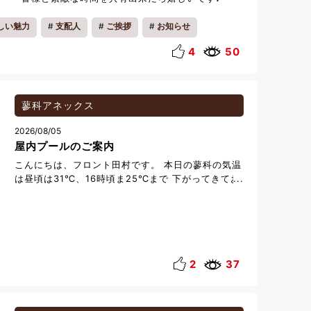
月30日の期間中に、対象の2食付きセットをご利用
いただいたお客様へ、 **10月・11月にご利用いた
しい魅力
支配人
ご挨拶
お知らせ
だける施設利用券（お一人様3,000円分）**をプレ
ゼントいたします。 夏の景色を楽しみ、 次は紅葉
4
50
が彩る秋に、もう一度。 季節が変わるたびに違った
魅力を感じていただけたら幸いです。 「また帰って
きたい」 そんな気持ちにつながるきっかけになれば
嬉しく思います。 皆さまの「おかえり」を、スタッ
蓼科アネックス
フ一同心よりお待ちしております。 ■季節をつな
2026/08/05
ぐ美食プラン ～夏のご利用に、秋の楽しみを～ 対
屋内プールのご案内
象期間 2026年8月1日（土）～9月30日（水）に対
象の2食付きセットをご利用のお客様 特典 10月・11
こんにちは、フロント田村です。 本日の蓼科の気温
月にご利用いただける施設利用券 お一人様につき
は昼頃は31℃、16時頃ま25℃まで 下がってきてお
3,000円分プレゼント 季節をつなぐ美食プラン ※
り、朝や晩はすずしい日が続いてますが 熱中症には
ご宿泊代は別途頂戴いたします│宿泊プラン│VIALA
お気を付けくださいませ。 今回は年中ご利用いただ
箱根翡翠│東急ハーヴェストクラブ -TOKYU
ける「プール」のご紹介をさせていただきます。 当
Harvest Club-
館のプールは屋内の為雨の日でも利用することが可
能です♪ プールはお子様から大人の方までお楽しみ
いただけるよう2種類ございます。 【大人用プー
2
37
ル】 15m×6m 水深90㎝～120㎝ 【子供用プー
ル】 6ｍ×2ｍ 水深50㎝ その他概要はこちらを
ご確認くださいませ。 https://www.tateshina-