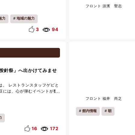
、熱中症にはご注意くださいま
フロント 須濱 聖志
にピッタリの体験をしてきまし
します！！ 今回体験したのは、
魅力
地域の魅力
グです。 ライフジャケットやヘ
川を上ったり流れたり、飛び込
3
94
ジャーにはぴったりです♪ ※私
になりました！ 体験される際は
さそうです笑 コースがいくつ
参加できますので、 詳しくは
ツアーズ】さんのHPをご確認く
トバックツアーズ
按針祭」へ出かけてみませ
は。 レストランスタッフゲビと
豆には、心が弾むイベントが数
 その中でも毎年多くの人で賑わ
フロント 福井 尚之
按針祭（いとうあんじんさい）」
らお車で約37分。 伊東オレンジ
館内情報
朝
れる、伊東市を代表する夏祭り
力
中は、幻想的な灯籠流しや、迫
ど、日本の夏を感じられる催し
16
172
て最終日の8月10日には、約