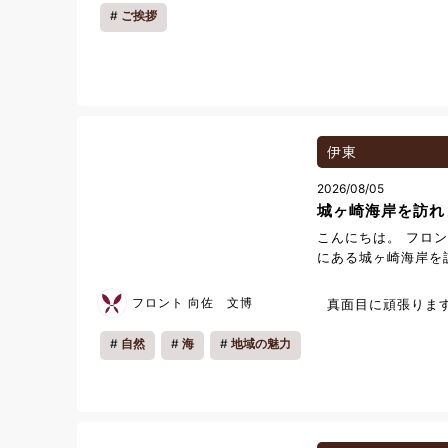
を満喫しています！
ご挨拶
味しく、とても過ご
ます。 趣味は映画
見かけた際は、ぜひ
嬉しいです！ 皆さ
とを、心より楽しみ
ぞよろしくお願い
伊東
2026/08/05
城ヶ崎海岸を訪れ
こんにちは。 フロ
にある城ヶ崎海岸を
で、青い海と崖のあ
れました。 城ヶ崎
フロント 向佐 文博
真面目に頑張りま
ると、海を一望する
景色は迫力がありま
自然
海
地域の魅力
る音も心地よく響い
は、観光名所として
ヶ崎海岸を代表する
を間近で楽しめるよ
国人観光客も多く訪