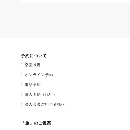
20,000発もの花
催。 海の上から打
ではの特別な夏の風
に、 伊豆の自然と
でみてはいかがでし
天城高原の涼しい空
したひとときをお過
しを、心よりお待ち
伊東按針祭（Ito Anj
予約について
8月8日（土）～8月
流し 和太鼓演奏 海
空室状況
20,000発） ホ
ーチ周辺）
オンライン予約
電話予約
法人予約（代行）
法人会員ご担当者様へ
「旅」のご提案