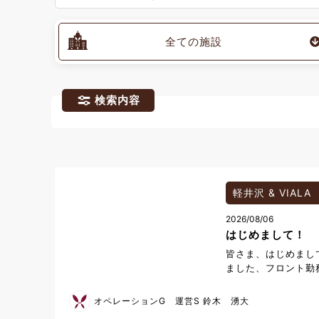
全ての施設
検索内容
軽井沢 & VIALA
2026/08/06
はじめまして！
皆さま、はじめまし
ました、フロント勤
します。 出身は神
沢にはプライベート
オペレーションG 運営S 鈴木 湧大
すが、実際に暮らし