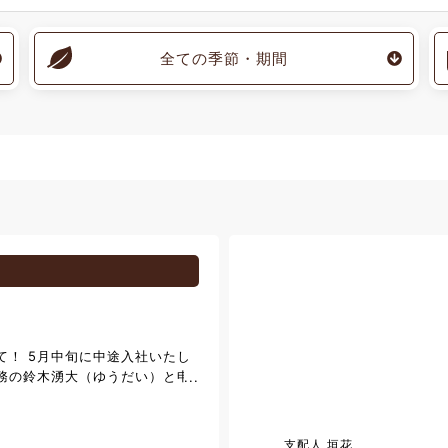
全ての季節・期間
て！ 5月中旬に中途入社いたし
務の鈴木湧大（ゆうだい）と申
奈川県横浜市です。これまで軽井
で何度か訪れた程度だったので
始めてから、日々この街の魅力
支配人 垣花