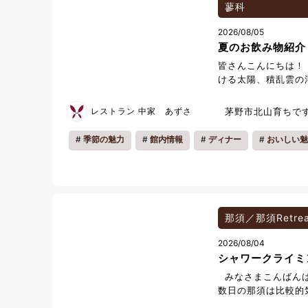
沿いを散策しながら
蓼科
した。海の写真や岩
2026/08/05
の方もたくさんいら
夏のお飲み物紹介
城ヶ崎海岸を訪れて
皆さんこんにちは！
ける太陽、積乱雲の
声、突然の夕立… 
実感する日々です。
レストラン 中家 あずさ
茅野市北山育ちで
第3弾です。 日本
す。
したが、今回はワイ
季節の魅力
館内情報
ディナー
おいしい魅
タは、グラスワイン
おります！ 今日ど
楽しみ！ その日の
がボードを持ってご
味があるかたは是非
那須／那須Retrea
2026/08/04
シャワークライミ
みなさまこんばんは
数日の那須は比較的
ごしやすい日が続い