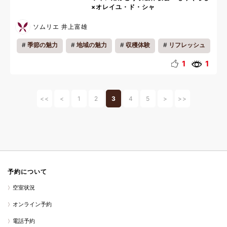
×オレイユ・ド・シャ
ソムリエ 井上富雄
季節の魅力
地域の魅力
収穫体験
リフレッシュ
1
1
<<
<
1
2
3
4
5
>
>>
予約について
空室状況
オンライン予約
電話予約