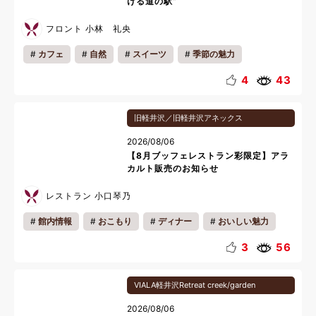
ける道の駅”
フロント 小林 礼央
カフェ
自然
スイーツ
季節の魅力
地域の魅力
雨の日おすすめ
リフレッシュ
4
43
リラックス
夏休み
旧軽井沢／旧軽井沢アネックス
2026/08/06
【8月ブッフェレストラン彩限定】アラ
カルト販売のお知らせ
レストラン 小口琴乃
館内情報
おこもり
ディナー
おいしい魅力
お知らせ
キッズ
カップル
ファミリー
3
56
一人旅
夜
夏休み
料理
VIALA軽井沢Retreat creek/garden
2026/08/06