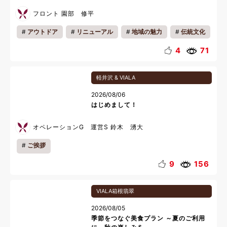
フロント 園部 修平
アウトドア
リニューアル
地域の魅力
伝統文化
夏休み
4
71
軽井沢 & VIALA
2026/08/06
はじめまして！
オペレーションG 運営S 鈴木 湧大
ご挨拶
9
156
VIALA箱根翡翠
2026/08/05
季節をつなぐ美食プラン ～夏のご利用