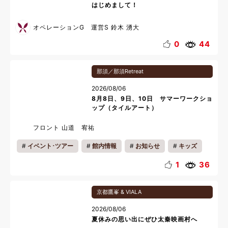
はじめまして！
オペレーションG 運営S 鈴木 湧大
0
44
那須／那須Retreat
2026/08/06
8月8日、9日、10日 サマーワークショ
ップ（タイルアート）
フロント 山道 宥祐
イベント･ツアー
館内情報
お知らせ
キッズ
カップル
ファミリー
夏休み
1
36
京都鷹峯 & VIALA
2026/08/06
夏休みの思い出にぜひ太秦映画村へ