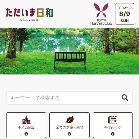
TODAY IS
8/9
SUN
全ての季節・期間
全ての施設
全てのタグ