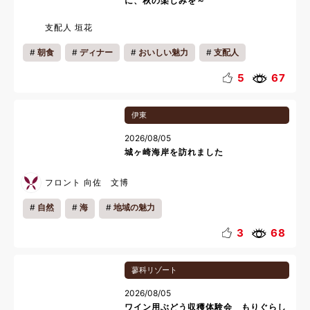
に、秋の楽しみを～
支配人 垣花
朝食
ディナー
おいしい魅力
支配人
ご挨拶
お知らせ
5
67
伊東
2026/08/05
城ヶ崎海岸を訪れました
フロント 向佐 文博
自然
海
地域の魅力
3
68
蓼科リゾート
2026/08/05
ワイン用ぶどう収穫体験会 もりぐらし