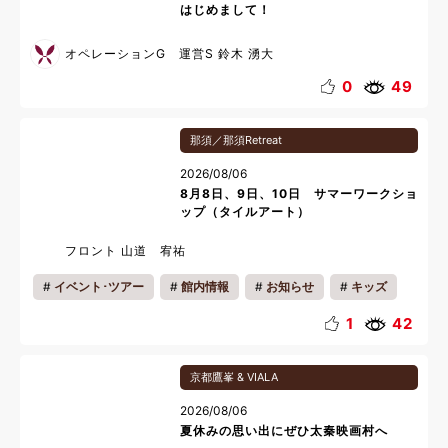
はじめまして！
オペレーションG 運営S 鈴木 湧大
0
49
那須／那須Retreat
2026/08/06
8月8日、9日、10日 サマーワークショ
ップ（タイルアート）
フロント 山道 宥祐
イベント･ツアー
館内情報
お知らせ
キッズ
カップル
ファミリー
夏休み
1
42
京都鷹峯 & VIALA
2026/08/06
夏休みの思い出にぜひ太秦映画村へ