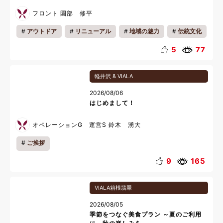
フロント 園部 修平
アウトドア
リニューアル
地域の魅力
伝統文化
夏休み
5
77
軽井沢 & VIALA
2026/08/06
はじめまして！
オペレーションG 運営S 鈴木 湧大
ご挨拶
9
165
VIALA箱根翡翠
2026/08/05
季節をつなぐ美食プラン ～夏のご利用