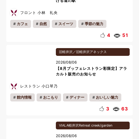
ける道の駅”
フロント 小林 礼央
カフェ
自然
スイーツ
季節の魅力
地域の魅力
雨の日おすすめ
リフレッシュ
4
51
リラックス
夏休み
旧軽井沢／旧軽井沢アネックス
2026/08/06
【8月ブッフェレストラン彩限定】アラ
カルト販売のお知らせ
レストラン 小口琴乃
館内情報
おこもり
ディナー
おいしい魅力
お知らせ
キッズ
カップル
ファミリー
3
63
一人旅
夜
夏休み
料理
VIALA軽井沢Retreat creek/garden
2026/08/06