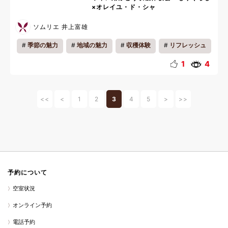
×オレイユ・ド・シャ
ソムリエ 井上富雄
季節の魅力
地域の魅力
収穫体験
リフレッシュ
1
4
<<
<
1
2
3
4
5
>
>>
予約について
空室状況
オンライン予約
電話予約