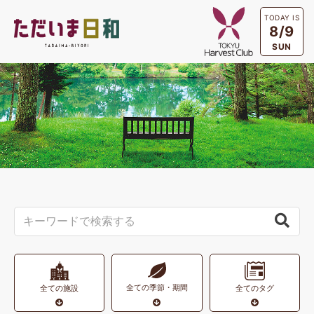
TODAY IS
8/9
SUN
全ての季節・期間
全ての施設
全てのタグ