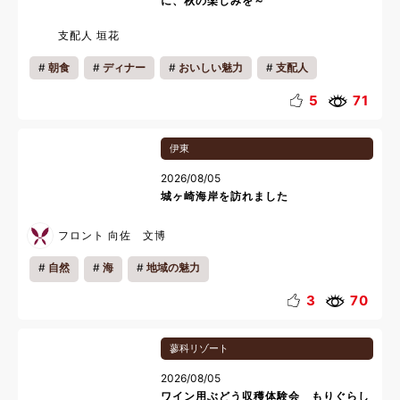
に、秋の楽しみを～
支配人 垣花
朝食
ディナー
おいしい魅力
支配人
ご挨拶
お知らせ
5
71
伊東
2026/08/05
城ヶ崎海岸を訪れました
フロント 向佐 文博
自然
海
地域の魅力
3
70
蓼科リゾート
2026/08/05
ワイン用ぶどう収穫体験会 もりぐらし