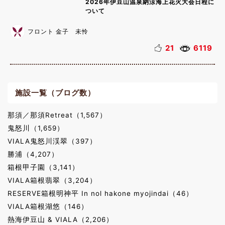
2026年伊豆山温泉納涼海上花火大会日程に
ついて
フロント 金子 未怜
21
6119
施設一覧（ブログ数）
那須／那須Retreat（1,567）
鬼怒川（1,659）
VIALA鬼怒川渓翠（397）
勝浦（4,207）
箱根甲子園（3,141）
VIALA箱根翡翠（3,204）
RESERVE箱根明神平 In nol hakone myojindai（46）
VIALA箱根湖悠（146）
熱海伊豆山 & VIALA（2,206）