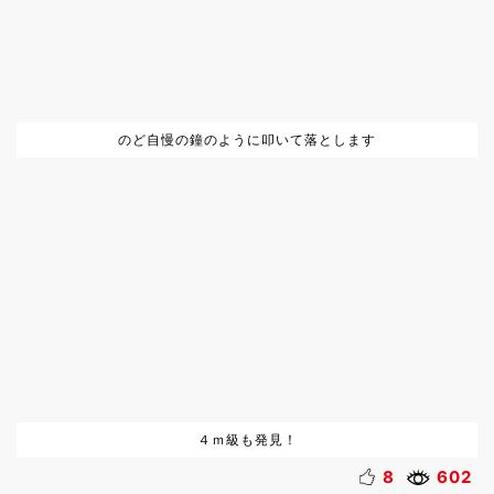
のど自慢の鐘のように叩いて落とします
４ｍ級も発見！
8
602