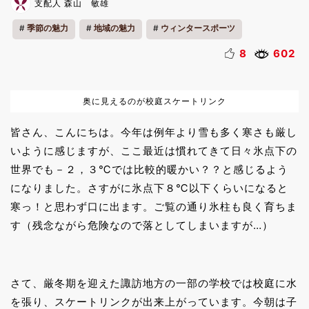
支配人 森山 敏雄
季節の魅力
地域の魅力
ウィンタースポーツ
8
602
奥に見えるのが校庭スケートリンク
皆さん、こんにちは。今年は例年より雪も多く寒さも厳し
いように感じますが、ここ最近は慣れてきて日々氷点下の
世界でも－２，３℃では比較的暖かい？？と感じるよう
になりました。さすがに氷点下８℃以下くらいになると
寒っ！と思わず口に出ます。ご覧の通り氷柱も良く育ちま
す（残念ながら危険なので落としてしまいますが…）
さて、厳冬期を迎えた諏訪地方の一部の学校では校庭に水
を張り、スケートリンクが出来上がっています。今朝は子