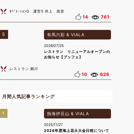
ｵﾍﾟﾚｰｼｮﾝG 運営S 井上 嵩登
14
761
5
有馬六彩 & VIALA
2026/07/25
レストラン リニューアルオープンの
お知らせ【ブッフェ】
レストラン 鵜川
10
626
月間人気記事ランキング
1
熱海伊豆山 & VIALA
2025/11/27
2026年度海上花火大会日程について