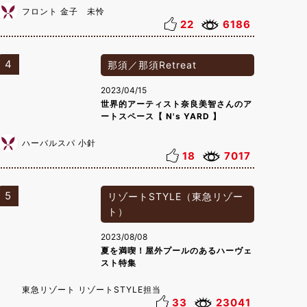
フロント 金子 未怜
22
6186
4
那須／那須Retreat
2023/04/15
世界的アーティスト奈良美智さんのア
ートスペース【 N's YARD 】
ハーバルスパ 小針
18
7017
5
リゾートSTYLE（東急リゾー
ト）
2023/08/08
夏を満喫！屋外プールのあるハーヴェ
スト特集
東急リゾート リゾートSTYLE担当
33
23041