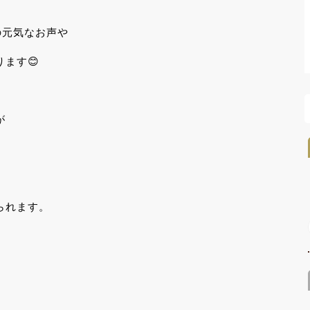
の元気なお声や
ます😊
が
られます。