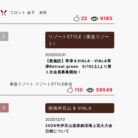
フロント 金子 未怜
22
9185
2
リゾートSTYLE（東急リゾー
ト）
2025/03/31
【新施設】草津＆VIALA・VIALA草
津Retreat green 5/10(土)より第
１次会員募集開始！
東急リゾート リゾートSTYLE担当
110
39549
3
熱海伊豆山 & VIALA
2025/12/10
2026年伊豆山温泉納涼海上花火大会
日程について