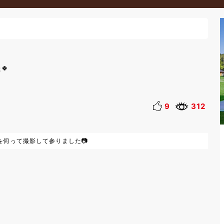
🍀
9
312
を伺って撮影して参りました📷