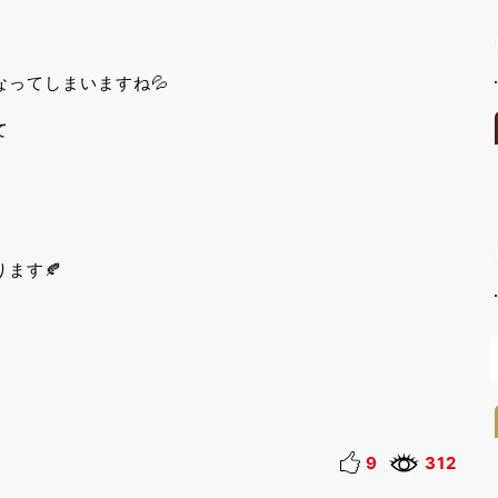
ってしまいますね💦
て
ます🍂
9
312