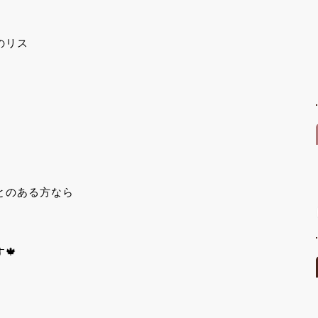
のリス
とのある方なら
、
🍁