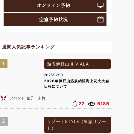
オンライン予約
空室予約状況
週間人気記事ランキング
1
熱海伊豆山 & VIALA
2025/12/10
2026年伊豆山温泉納涼海上花火大会
日程について
フロント 金子 未怜
22
6186
2
リゾートSTYLE（東急リゾー
ト）