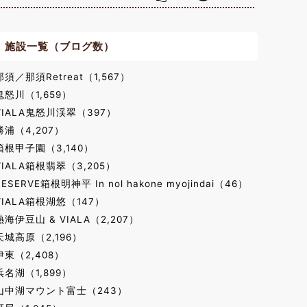
施設一覧（ブログ数）
那須／那須Retreat（1,567）
鬼怒川（1,659）
VIALA鬼怒川渓翠（397）
勝浦（4,207）
箱根甲子園（3,140）
VIALA箱根翡翠（3,205）
RESERVE箱根明神平 In nol hakone myojindai（46）
VIALA箱根湖悠（147）
熱海伊豆山 & VIALA（2,207）
天城高原（2,196）
伊東（2,408）
浜名湖（1,899）
山中湖マウント富士（243）