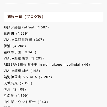
施設一覧（ブログ数）
那須／那須Retreat（1,567）
鬼怒川（1,659）
VIALA鬼怒川渓翠（397）
勝浦（4,208）
箱根甲子園（3,140）
VIALA箱根翡翠（3,205）
RESERVE箱根明神平 In nol hakone myojindai（46）
VIALA箱根湖悠（148）
熱海伊豆山 & VIALA（2,207）
天城高原（2,196）
伊東（2,408）
浜名湖（1,899）
山中湖マウント富士（243）