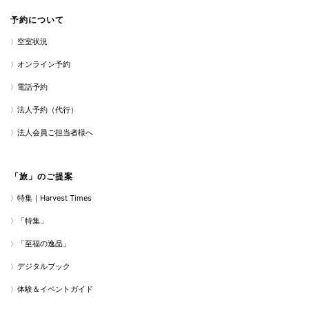
予約について
空室状況
オンライン予約
電話予約
法人予約（代行）
法人会員ご担当者様へ
「旅」のご提案
特集｜Harvest Times
「特集」
「至福の逸品」
デジタルブック
体験＆イベントガイド